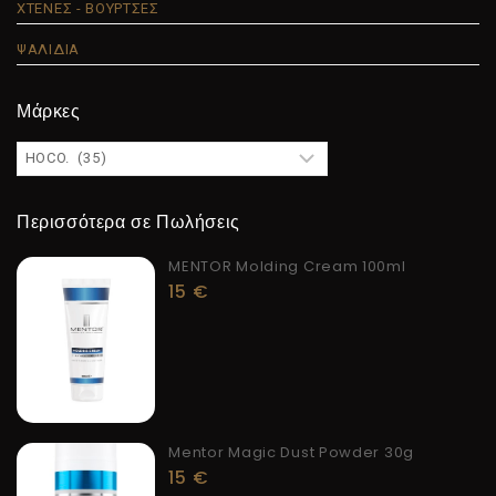
ΧΤΕΝΕΣ - ΒΟΥΡΤΣΕΣ
ΨΑΛΙΔΙΑ
Μάρκες
Περισσότερα σε Πωλήσεις
MENTOR Molding Cream 100ml
15
€
Mentor Magic Dust Powder 30g
15
€