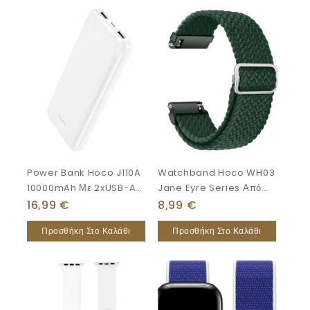
Power Bank Hoco J110A
Watchband Hoco WH03
10000mAh Με 2xUSB-A
Jane Eyre Series Από
Λευκό
Ultra-Thin Nylon Για
16,99
€
8,99
€
Samsung Huawei
Προσθήκη Στο Καλάθι
Προσθήκη Στο Καλάθι
Xiaomi Vivo Κα 20mm
Universal Πράσινο