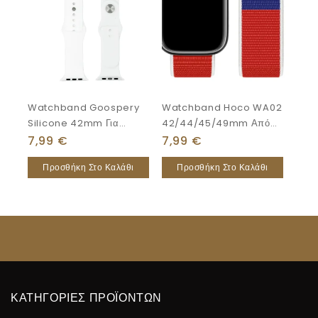
Watchband Goospery
Watchband Hoco WA02
Silicone 42mm Για
42/44/45/49mm Από
Apple Watch Series
Nylon Για Apple Watch
7,99
€
7,99
€
4/3/2/1 Λευκό
Series
Προσθήκη Στο Καλάθι
Προσθήκη Στο Καλάθι
1/2/3/4/5/6/7/8/SE/Ultra
Russian Style
ΚΑΤΗΓΟΡΙΕΣ ΠΡΟΪΟΝΤΩΝ