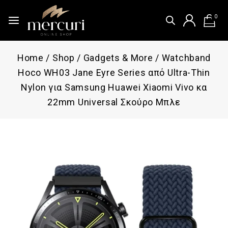
0
Home
/
Shop
/
Gadgets & More
/
Watchband
Hoco WH03 Jane Eyre Series από Ultra-Thin
Nylon για Samsung Huawei Xiaomi Vivo κα
22mm Universal Σκούρο Μπλε