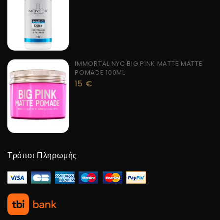
IMMORTAL NYC BIG PINK MATTE MATTE
POMADE 100ML
15
€
Τρόποι Πληρωμής