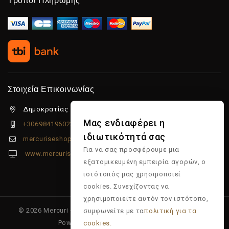
Τρόποι Πληρωμής
Στοιχεία Επικοινωνίας
Δημοκρατίας 5β Λιμένας Χερσονήσου, 70014
Μας ενδιαφέρει η
+306984196022
ιδιωτικότητά σας
mercuriseshop@gmail.com
Για να σας προσφέρουμε μια
www.mercuriseshop.gr
εξατομικευμένη εμπειρία αγορών, ο
ιστότοπός μας χρησιμοποιεί
cookies. Συνεχίζοντας να
χρησιμοποιείτε αυτόν τον ιστότοπο,
© 2026 Mercuri - Είδη κομμωτηρίου - Επώνυμα προϊόντα -
συμφωνείτε με τα
πολιτική για τα
Powered & Supported by
Multiapp
cookies.