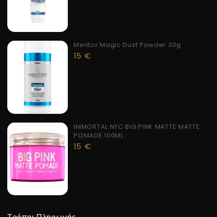
Mentor Magic Dust Powder 30g
15
€
IMMORTAL NYC BIG PINK MATTE MATTE
POMADE 100ML
15
€