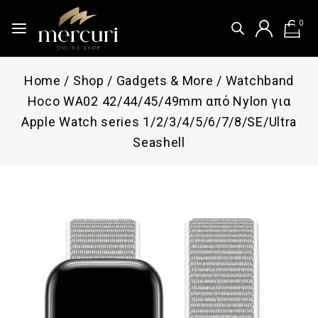
0
Home
/
Shop
/
Gadgets & More
/
Watchband
Hoco WA02 42/44/45/49mm από Nylon για
Apple Watch series 1/2/3/4/5/6/7/8/SE/Ultra
Seashell