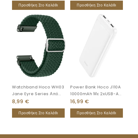
Προσθήκη Στο Καλάθι
Προσθήκη Στο Καλάθι
1/2/3/4/5/6/7/8/SE/Ultra
Storm Black With Grey
Russian Style
Watchband Hoco WH03
Power Bank Hoco J110A
Jane Eyre Series Από
10000mAh Με 2xUSB-A
Ultra-Thin Nylon Για
Λευκό
8,99
€
16,99
€
Samsung Huawei
Προσθήκη Στο Καλάθι
Προσθήκη Στο Καλάθι
Xiaomi Vivo Κα 20mm
Universal Πράσινο