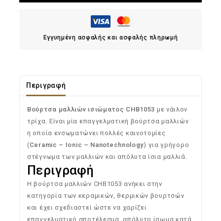
Εγγυημένη ασφαλής και ασφαλής πληρωμή
Περιγραφή
Βούρτσα μαλλιών ισιώματος CHB1053
με νάιλον
τρίχα. Είναι μία επαγγελματική βούρτσα μαλλιών
η οποία ενσωματώνει πολλές καινοτομίες
(
Ceramic –
Ionic –
Nanotechnology
) για γρήγορο
στέγνωμα των μαλλιών και απόλυτα ίσια μαλλιά.
Περιγραφή
Η βούρτσα μαλλιών CHB1053 ανήκει στην
κατηγορία των κεραμικών, θερμικών βουρτσών
και έχει σχεδιαστεί ώστε να χαρίζει
επαγγελματικό αποτέλεσμα, απόλυτο ίσωμα κατά