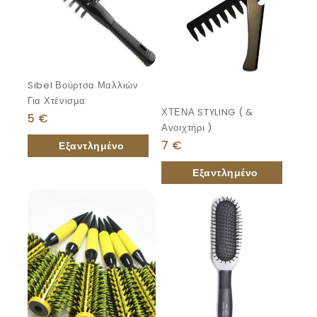
Sibel Βούρτσα Μαλλιών
Για Χτένισμα
ΧΤΕΝΑ STYLING ( &
5
€
Ανοιχτήρι )
7
€