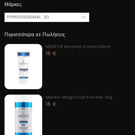
Μάρκες
Περισσότερα σε Πωλήσεις
MENTOR Molding Cream 100ml
15
€
Mentor Magic Dust Powder 30g
15
€