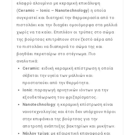
ελαφρύ αλουμίνιο με κεραμική επικάλυψη
(
Ceramic –
Ionic –
Nanotechnology
) η οποία
συγκρατεί και διατηρεί την θερμοκρασία από το
πιστολάκι και την διαχέει ομοιόμορφα στα μαλλιά
χωρίς να τα καίει. Επιπλέον οι τρύπες στο σώμα
της βούρτσας επιτρέπουν στον ζεστό αέρα από
το πιστολάκι να διαπερνά το σώμα της και
βοηθάει περεταίρω στο στέγνωμα. Πιο
αναλυτικά:
Ceramic
: ειδική κεραμική επίστρωση η οποία
σέβεται την υγεία των μαλλιών και
προστατεύει από την θερμότητα.
Ionic
: παραγωγή αρνητικών ιόντων για την
εξουδετέωρωση του φριζαρίσματος.
Nanotechnology
: η κεραμική επίστρωση είναι
νανοτεχνολογίας και έτσι δεν υπάρχουν πόροι
στην επιφάνεια της βούρτσας για την
αποτροπή ανάπτυξης βακτηρίων και μυκήτων.
Νάιλον τρίχα
: με εξαιρετική επαναφορά και