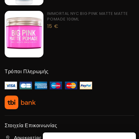
IMMORTAL NYC BIG PINK MATTE MATTE
POMADE 100ML
15
€
Τρόποι Πληρωμής
Στοιχεία Επικοινωνίας
Δημοκρατίας 5β Λιμένας Χερσονήσου, 70014