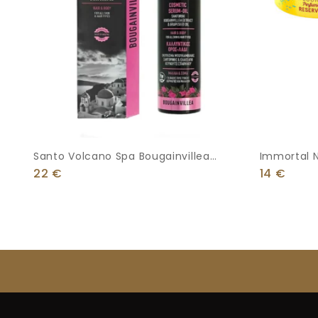
Santo Volcano Spa Bougainvillea
Immortal N
Καλλυντικός Ορός – Λάδι Για Μαλλιά &
Αποτέλεσμ
22
€
14
€
Σώμα