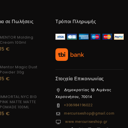
ρα σε Πωλήσεις
Τρόποι Πληρωμής
MENTOR Molding
Cream 100ml
15
€
Mentor Magic Dust
Powder 30g
15
€
Στοιχεία Επικοινωνίας
Δημοκρατίας 5β Λιμένας
IMMORTAL NYC BIG
Χερσονήσου, 70014
PINK MATTE MATTE
+306984196022
POMADE 100ML
15
€
mercuriseshop@gmail.com
www.mercuriseshop.gr