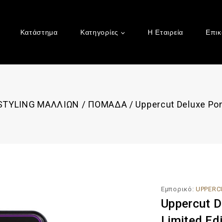
Κατάστημα
Κατηγορίες
Η Εταιρεία
Επικ
 STYLING ΜΑΛΛΙΩΝ
/
ΠΟΜΑΔΑ
/
Uppercut Deluxe Po
Εμπορικό:
UPPERC
Uppercut 
Limited Ed