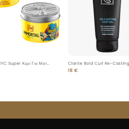
YC Super Κερί Για Ματ
Clarite Bold Curl Re-Casting
α 100ml
250ml
18
€