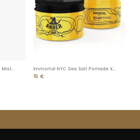
 Mist
Immortal NYC Sea Salt Pomade X
Anber Staysharp 100ml
15
€