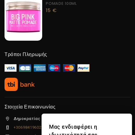
POMADE 100ML
15
€
Τρόποι Πληρωμής
Στοιχεία Επικοινωνίας
Δημοκρατίας 5β Λιμένας Χερσονήσου, 70014
Μας ενδιαφέρει η
+306984196022
ιδιωτικότητά σας