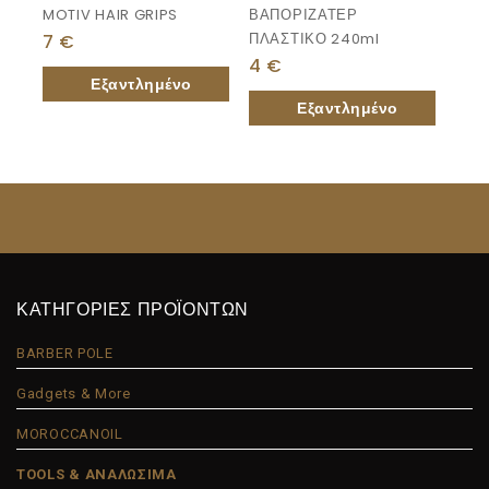
MOTIV HAIR GRIPS
ΒΑΠΟΡΙΖΑΤΕΡ
ΠΛΑΣΤΙΚΟ 240ml
7
€
4
€
ΚΑΤΗΓΟΡΙΕΣ ΠΡΟΪΟΝΤΩΝ
BARBER POLE
Gadgets & More
MOROCCANOIL
TOOLS & ΑΝΑΛΩΣΙΜΑ