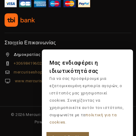
Στοιχεία Επικοινωνίας
Δημοκρατίας 5β Λιμένας Χερσονήσου, 70014
Μας ενδιαφέρει η
+306984196022
ιδιωτικότητά σας
mercuriseshop@gmail.com
Για να σας προσφέρουμε μια
www.mercuriseshop.gr
εξατομικευμένη εμπειρία αγορών, ο
ιστότοπός μας χρησιμοποιεί
cookies. Συνεχίζοντας να
χρησιμοποιείτε αυτόν τον ιστότοπο,
© 2026 Mercuri - Είδη κομμωτηρίου - Επώνυμα προϊόντα -
συμφωνείτε με τα
πολιτική για τα
Powered & Supported by
Multiapp
cookies.