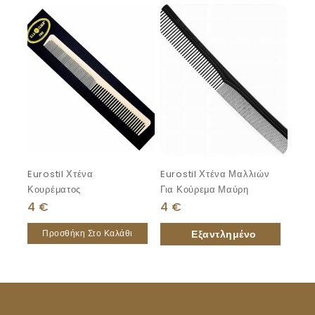
Eurostil Χτένα
Eurostil Χτένα Μαλλιών
Κουρέματος
Για Κούρεμα Μαύρη
4
€
4
€
Προσθήκη Στο Καλάθι