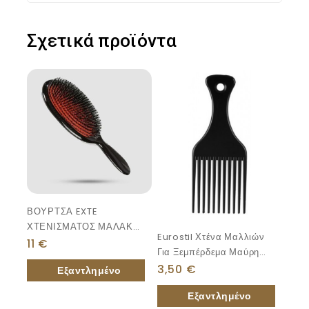
Σχετικά προϊόντα
ΒΟΥΡΤΣΑ EXTE
ΧΤΕΝΙΣΜΑΤΟΣ ΜΑΛΑΚΗ
Eurostil Χτένα Μαλλιών
ΤΡΙΧΑ
11
€
Για Ξεμπέρδεμα Μαύρη
16cm
3,50
€