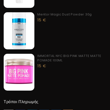
Mentor Magic Dust Powder 30g
15
€
IMMORTAL NYC BIG PINK MATTE MATTE
POMADE 100ML
15
€
Τρόποι Πληρωμής