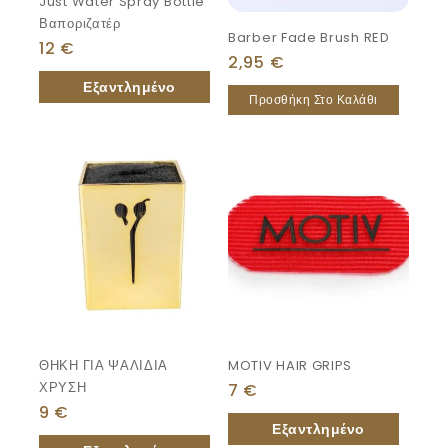
Just Water Spray Bottle
Βαποριζατέρ
Barber Fade Brush RED
12
€
2,95
€
Προσθήκη Στο Καλάθι
ΘΗΚΗ ΓΙΑ ΨΑΛΙΔΙΑ
MOTIV HAIR GRIPS
ΧΡΥΣΗ
7
€
9
€