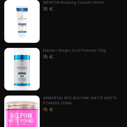
MENTOR Molding Cream 100ml
15
€
Mentor Magic Dust Powder 30g
15
€
IMMORTAL NYC BIG PINK MATTE MATTE
POMADE 100ML
15
€