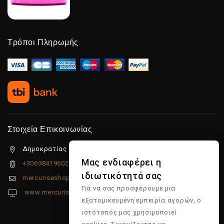
Τρόποι Πληρωμής
Στοιχεία Επικοινωνίας
Δημοκρατίας 5β Λιμένας Χερσονήσου, 70014
Μας ενδιαφέρει η
+306984196022
ιδιωτικότητά σας
mercuriseshop@gmail.com
Για να σας προσφέρουμε μια
www.mercuriseshop.gr
εξατομικευμένη εμπειρία αγορών, ο
ιστότοπός μας χρησιμοποιεί