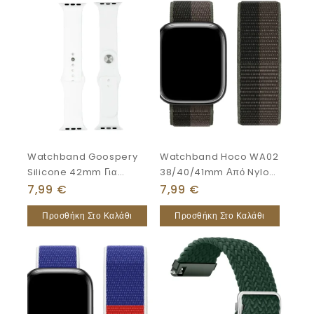
Watchband Goospery
Watchband Hoco WA02
Silicone 42mm Για
38/40/41mm Από Nylon
Apple Watch Series
Για Apple Watch Series
7,99
€
7,99
€
4/3/2/1 Λευκό
1/2/3/4/5/6/7/8/SE
Προσθήκη Στο Καλάθι
Προσθήκη Στο Καλάθι
Storm Black With Grey