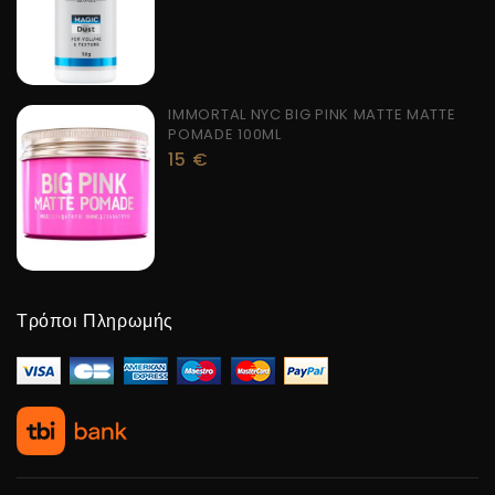
IMMORTAL NYC BIG PINK MATTE MATTE
POMADE 100ML
15
€
Τρόποι Πληρωμής