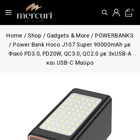
0
Home
/
Shop
/
Gadgets & More
/
POWERBANKS
/
Power Bank Hoco J107 Super 90000mAh με
Φακό PD3.0, PD20W, QC3.0, QC2.0 με 3xUSB-A
και USB-C Μαύρο