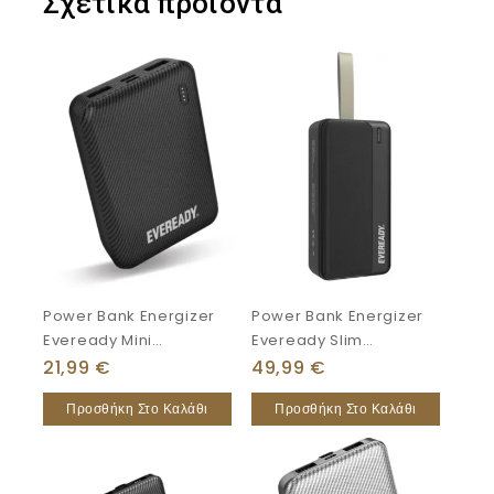
Σχετικά προϊόντα
Power Bank Energizer
Power Bank Energizer
Eveready Mini
Eveready Slim
10000mAh
30000mAh
21,99
€
49,99
€
Προσθήκη Στο Καλάθι
Προσθήκη Στο Καλάθι