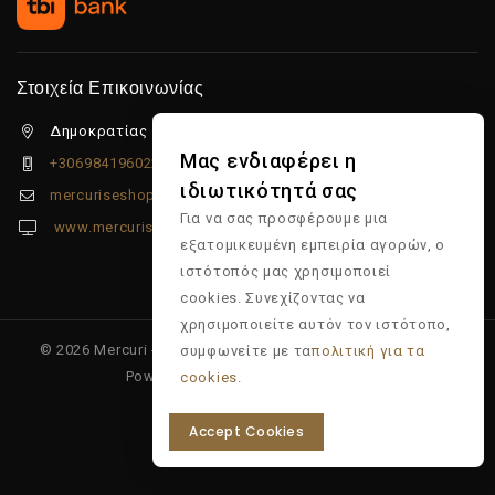
Στοιχεία Επικοινωνίας
Δημοκρατίας 5β Λιμένας Χερσονήσου, 70014
Μας ενδιαφέρει η
+306984196022
ιδιωτικότητά σας
mercuriseshop@gmail.com
Για να σας προσφέρουμε μια
www.mercuriseshop.gr
εξατομικευμένη εμπειρία αγορών, ο
ιστότοπός μας χρησιμοποιεί
cookies. Συνεχίζοντας να
χρησιμοποιείτε αυτόν τον ιστότοπο,
© 2026 Mercuri - Είδη κομμωτηρίου - Επώνυμα προϊόντα -
συμφωνείτε με τα
πολιτική για τα
Powered & Supported by
Multiapp
cookies.
Accept Cookies