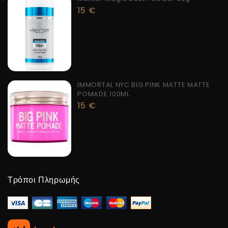
15
€
IMMORTAL NYC BIG PINK MATTE MATTE
POMADE 100ML
15
€
Τρόποι Πληρωμής