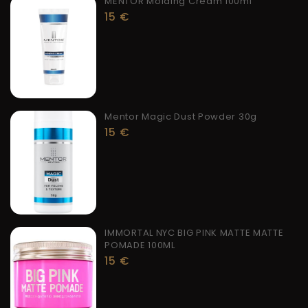
MENTOR Molding Cream 100ml
15
€
Mentor Magic Dust Powder 30g
15
€
IMMORTAL NYC BIG PINK MATTE MATTE
POMADE 100ML
15
€