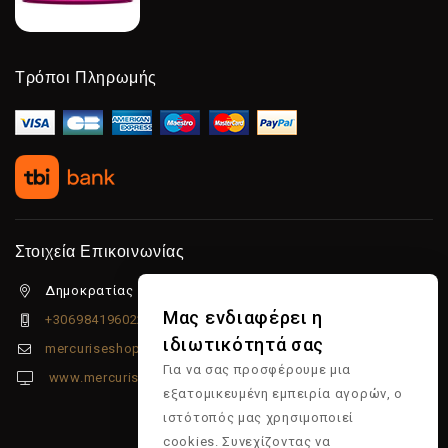
Τρόποι Πληρωμής
Στοιχεία Επικοινωνίας
Δημοκρατίας 5β Λιμένας Χερσονήσου, 70014
Μας ενδιαφέρει η
+306984196022
ιδιωτικότητά σας
mercuriseshop@gmail.com
Για να σας προσφέρουμε μια
www.mercuriseshop.gr
εξατομικευμένη εμπειρία αγορών, ο
ιστότοπός μας χρησιμοποιεί
cookies. Συνεχίζοντας να