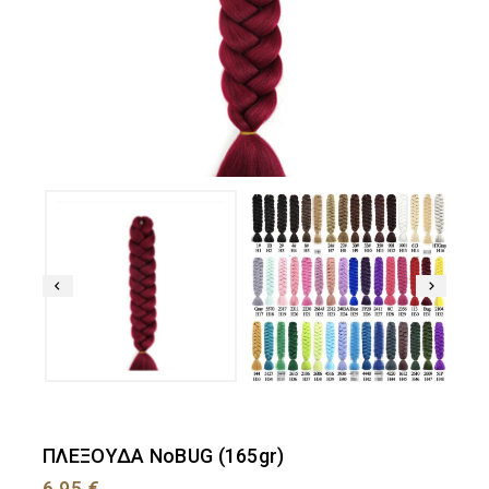
ΠΛΕΞΟΥΔΑ ΝοBUG (165gr)
6,95
€