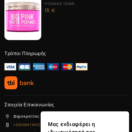
POMADE 100ML
15
€
Τρόποι Πληρωμής
Στοιχεία Επικοινωνίας
Δημοκρατίας 5β Λιμένας Χερσονήσου, 70014
Μας ενδιαφέρει η
+306984196022