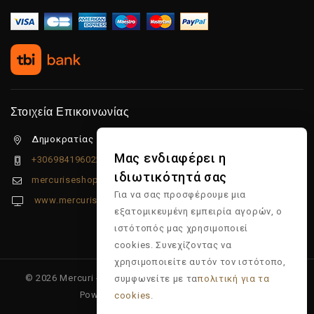
Στοιχεία Επικοινωνίας
Δημοκρατίας 5β Λιμένας Χερσονήσου, 70014
Μας ενδιαφέρει η
+306984196022
ιδιωτικότητά σας
mercuriseshop@gmail.com
Για να σας προσφέρουμε μια
www.mercuriseshop.gr
εξατομικευμένη εμπειρία αγορών, ο
ιστότοπός μας χρησιμοποιεί
cookies. Συνεχίζοντας να
χρησιμοποιείτε αυτόν τον ιστότοπο,
© 2026 Mercuri - Είδη κομμωτηρίου - Επώνυμα προϊόντα -
συμφωνείτε με τα
πολιτική για τα
Powered & Supported by
Multiapp
cookies.