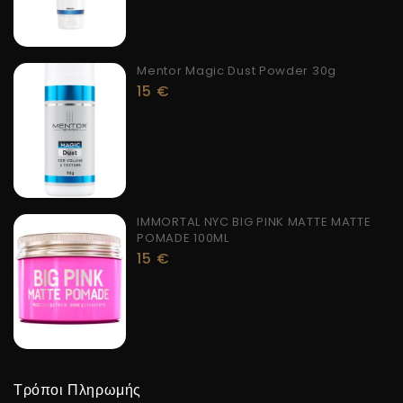
Mentor Magic Dust Powder 30g
15
€
IMMORTAL NYC BIG PINK MATTE MATTE
POMADE 100ML
15
€
Τρόποι Πληρωμής