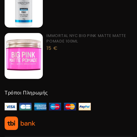
IMMORTAL NYC BIG PINK MATTE MATTE
POMADE 100ML
15
€
Τρόποι Πληρωμής