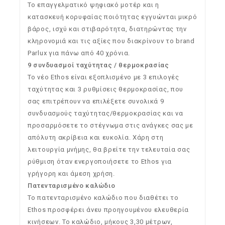
Το επαγγελματικό ψηφιακό μοτέρ και η
κατασκευή κορυφαίας ποιότητας εγγυώνται μικρό
βάρος, ισχύ και στιβαρότητα, διατηρώντας την
κληρονομιά και τις αξίες που διακρίνουν το brand
Parlux για πάνω από 40 χρόνια.
9 συνδυασμοί ταχύτητας / θερμοκρασίας
Το νέο Ethos είναι εξοπλισμένο με 3 επιλογές
ταχύτητας και 3 ρυθμίσεις θερμοκρασίας, που
σας επιτρέπουν να επιλέξετε συνολικά 9
συνδυασμούς ταχύτητας/θερμοκρασίας και να
προσαρμόσετε το στέγνωμα στις ανάγκες σας με
απόλυτη ακρίβεια και ευκολία. Χάρη στη
λειτουργία μνήμης, θα βρείτε την τελευταία σας
ρύθμιση όταν ενεργοποιήσετε το Ethos για
γρήγορη και άμεση χρήση.
Πατενταρισμένο καλώδιο
Το πατενταρισμένο καλώδιο που διαθέτει το
Ethos προσφέρει άνευ προηγουμένου ελευθερία
κινήσεων. Το καλώδιο, μήκους 3,30 μέτρων,