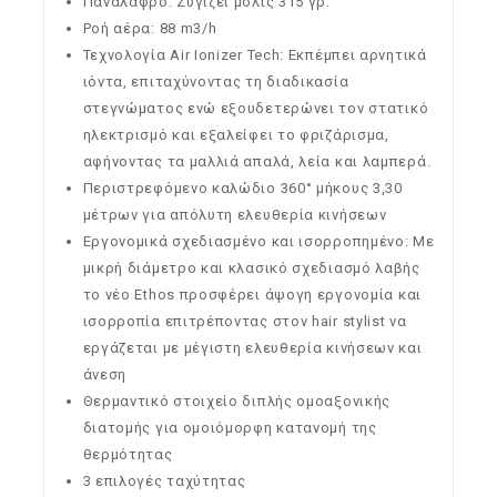
Πανάλαφρο: Ζυγίζει μολις 315 γρ.
Ροή αέρα: 88 m3/h
Τεχνολογία Air Ionizer Tech: Εκπέμπει αρνητικά
ιόντα, επιταχύνοντας τη διαδικασία
στεγνώματος ενώ εξουδετερώνει τον στατικό
ηλεκτρισμό και εξαλείφει το φριζάρισμα,
αφήνοντας τα μαλλιά απαλά, λεία και λαμπερά.
Περιστρεφόμενο καλώδιο 360° μήκους 3,30
μέτρων για απόλυτη ελευθερία κινήσεων
Εργονομικά σχεδιασμένο και ισορροπημένο: Με
μικρή διάμετρο και κλασικό σχεδιασμό λαβής
το νέο Ethos προσφέρει άψογη εργονομία και
ισορροπία επιτρέποντας στον hair stylist να
εργάζεται με μέγιστη ελευθερία κινήσεων και
άνεση
Θερμαντικό στοιχείο διπλής ομοαξονικής
διατομής για ομοιόμορφη κατανομή της
θερμότητας
3 επιλογές ταχύτητας