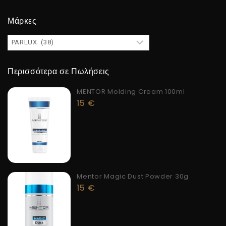
Μάρκες
Περισσότερα σε Πωλήσεις
MENTOR Molding Cream 100ml
15
€
Mentor Magic Dust Powder 30g
15
€