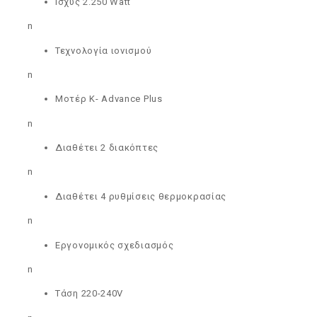
Ισχύς 2.250 Watt
n
Τεχνολογία ιονισμού
n
Μοτέρ K- Advance Plus
n
Διαθέτει 2 διακόπτες
n
Διαθέτει 4 ρυθμίσεις θερμοκρασίας
n
Εργονομικός σχεδιασμός
n
Τάση 220-240V