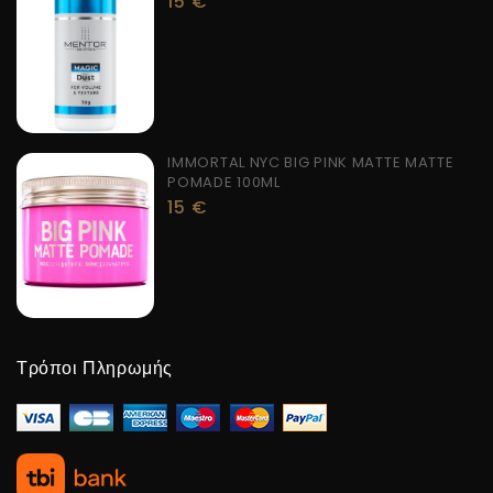
15
€
IMMORTAL NYC BIG PINK MATTE MATTE
POMADE 100ML
15
€
Τρόποι Πληρωμής