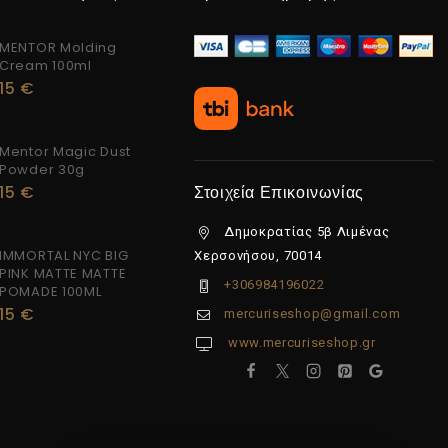
MENTOR Molding
Cream 100ml
15
€
Mentor Magic Dust
Powder 30g
15
€
Στοιχεία Επικοινωνίας
Δημοκρατίας 5β Λιμένας
IMMORTAL NYC BIG
Χερσονήσου, 70014
PINK MATTE MATTE
+306984196022
POMADE 100ML
15
€
mercuriseshop@gmail.com
www.mercuriseshop.gr