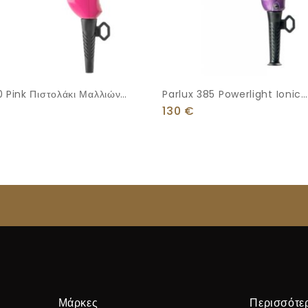
0 Pink Πιστολάκι Μαλλιών
Parlux 385 Powerlight Ionic
Επαγγελματικό Πιστολάκι Μαλ
130
€
2150W
Μάρκες
Περισσότε