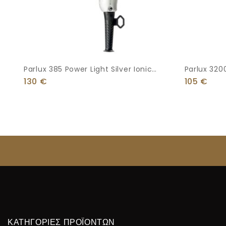
Parlux 385 Power Light Silver Ionic
Parlux 320
Επαγγελματικό Πιστολάκι Μαλλιών 2150
1900W
130
€
105
€
ΚΑΤΗΓΟΡΙΕΣ ΠΡΟΪΟΝΤΩΝ