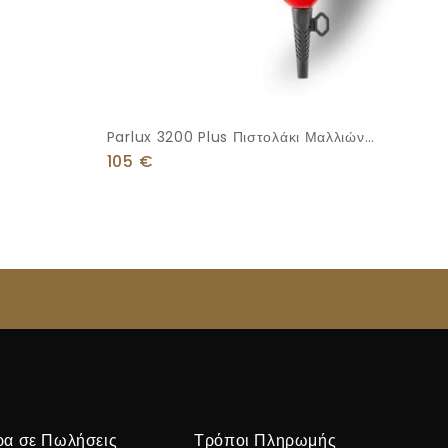
Parlux 3200 Plus Πιστολάκι Μαλλιών
λιών
1900W
105
€
ρα σε Πωλήσεις
Τρόποι Πληρωμής