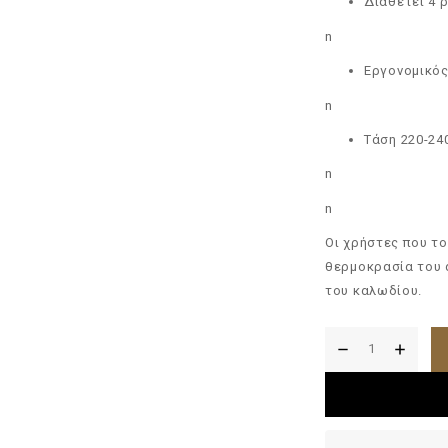
Διαθέτει 4 
n
Εργονομικός
n
Τάση 220-24
n
n
Οι χρήστες που το
θερμοκρασία του α
του καλωδίου.