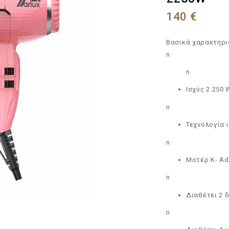
140
€
Βασικά χαρακτηρι
n
n
Ισχύς 2.250 
n
Τεχνολογία 
n
Μοτέρ K- Ad
n
Διαθέτει 2 
n