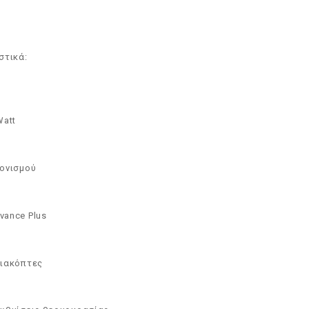
στικά:
Watt
ιονισμού
vance Plus
διακόπτες