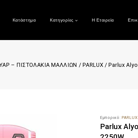
Κατάστημα
Κατηγορίες
Η Εταιρεία
Επικ
ΥΑΡ – ΠΙΣΤΟΛΑΚΙΑ ΜΑΛΛΙΩΝ
/
PARLUX
/
Parlux Aly
Εμπορικό:
PARLUX
Parlux Aly
2250W