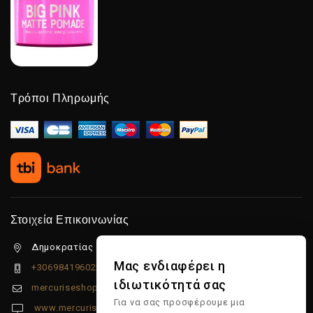
Τρόποι Πληρωμής
Στοιχεία Επικοινωνίας
Δημοκρατίας 5β Λιμένας Χερσονήσου, 70014
Μας ενδιαφέρει η
+306984196022
ιδιωτικότητά σας
mercuriseshop@gmail.com
Για να σας προσφέρουμε μια
www.mercuriseshop.gr