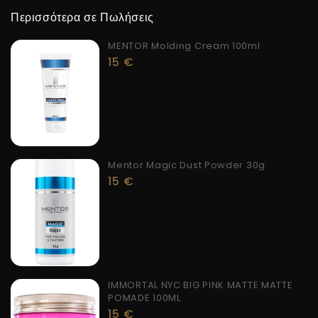
Περισσότερα σε Πωλήσεις
MENTOR Molding Cream 100ml
15
€
Mentor Magic Dust Powder 30g
15
€
IMMORTAL NYC BIG PINK MATTE MATTE
POMADE 100ML
15
€