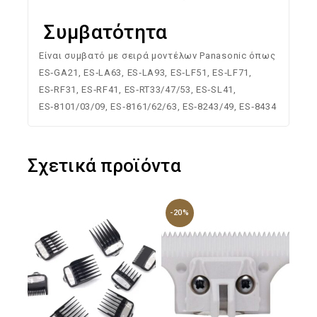
Συμβατότητα
Είναι συμβατό με σειρά μοντέλων Panasonic όπως
ES‑GA21, ES‑LA63, ES‑LA93, ES‑LF51, ES‑LF71,
ES‑RF31, ES‑RF41, ES‑RT33/47/53, ES‑SL41,
ES‑8101/03/09, ES‑8161/62/63, ES‑8243/49, ES‑8434
Σχετικά προϊόντα
-20%