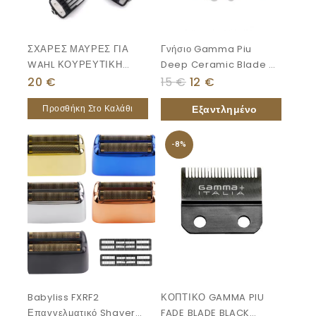
ΣΧΑΡΕΣ ΜΑΥΡΕΣ ΓΙΑ
Γνήσιο Gamma Piu
WAHL ΚΟΥΡΕΥΤΙΚΗ
Deep Ceramic Blade X-
10ΤΕΜ ΜΑΥΡΑ
EVO Hitter ΚΟΠΤΙΚΟ
20
€
15
€
12
€
Προσθήκη Στο Καλάθι
-8%
Babyliss FXRF2
ΚΟΠΤΙΚΟ GAMMA PIU
Επαγγελματικό Shaver
FADE BLADE BLACK