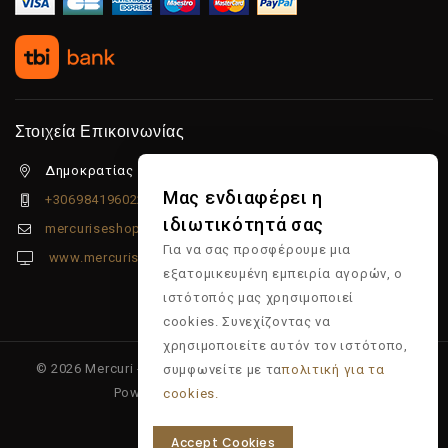
Στοιχεία Επικοινωνίας
Δημοκρατίας 5β Λιμένας Χερσονήσου, 70014
Μας ενδιαφέρει η
+306984196022
ιδιωτικότητά σας
mercuriseshop@gmail.com
Για να σας προσφέρουμε μια
www.mercuriseshop.gr
εξατομικευμένη εμπειρία αγορών, ο
ιστότοπός μας χρησιμοποιεί
cookies. Συνεχίζοντας να
χρησιμοποιείτε αυτόν τον ιστότοπο,
© 2026 Mercuri - Είδη κομμωτηρίου - Επώνυμα προϊόντα -
συμφωνείτε με τα
πολιτική για τα
Powered & Supported by
Multiapp
cookies.
Accept Cookies