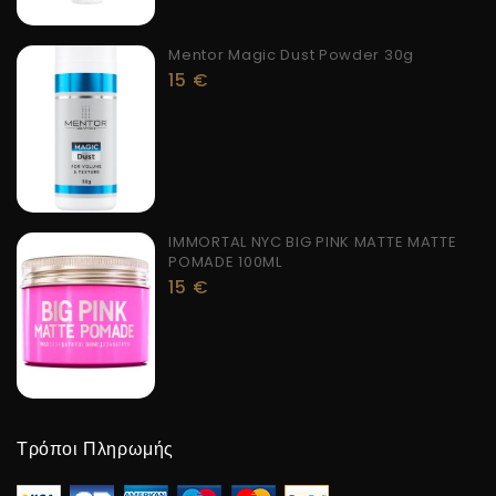
Mentor Magic Dust Powder 30g
15
€
IMMORTAL NYC BIG PINK MATTE MATTE
POMADE 100ML
15
€
Τρόποι Πληρωμής