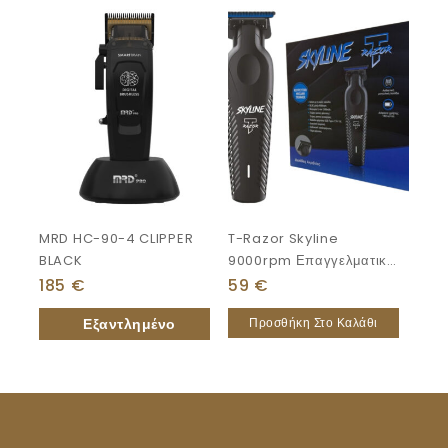
MRD HC-90-4 CLIPPER
T-Razor Skyline
BLACK
9000rpm Επαγγελματική
Επαναφορτιζόμενη
185
€
59
€
Κουρευτική Μηχανή
Προσθήκη Στο Καλάθι