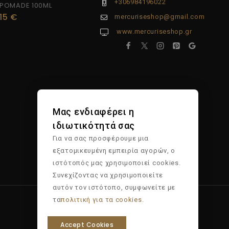
+306984196022
POMADE 100ML
15
€
mercuriseshop@gmail.com
www.mercuriseshop.gr
Μας ενδιαφέρει η
ιδιωτικότητά σας
Για να σας προσφέρουμε μια
εξατομικευμένη εμπειρία αγορών, ο
ιστότοπός μας χρησιμοποιεί cookies.
Συνεχίζοντας να χρησιμοποιείτε
αυτόν τον ιστότοπο, συμφωνείτε με
τα
πολιτική για τα cookies.
Accept Cookies