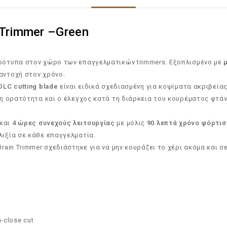
Trimmer –Green
πρότυπα στον χώρο των επαγγελματικών trimmers. Εξοπλισμένο με
αντοχή στον χρόνο.
DLC cutting blade
είναι ειδικά σχεδιασμένη για κοψίματα ακριβείας
 η ορατότητα και ο έλεγχος κατά τη διάρκεια του κουρέματος φτά
και
4 ώρες συνεχούς λειτουργίας
με μόλις
90 λεπτά χρόνο φόρτι
λιξία σε κάθε επαγγελματία.
 Brain Trimmer σχεδιάστηκε για να μην κουράζει το χέρι ακόμα και
.
-close cut