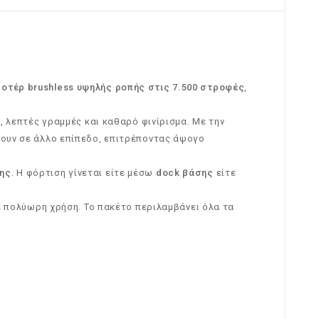
μοτέρ brushless υψηλής ροπής στις 7.500 στροφές
,
, λεπτές γραμμές και καθαρό φινίρισμα. Με την
νουν σε άλλο επίπεδο, επιτρέποντας άψογο
σης
. Η φόρτιση γίνεται είτε μέσω
dock βάσης
είτε
 σε πολύωρη χρήση. Το πακέτο περιλαμβάνει όλα τα