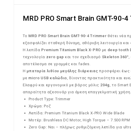
MRD PRO Smart Brain GMT-90-4 
Το
MRD PRO Smart Brain GMT-90-4 Trimmer
θέτει νέα 
εξασφαλίζει σταθερή δύναμη, αθόρυβη λειτουργία και 
Η λεπίδα
Premium Titanium Black X-PRO
με
deep tooth 
τεχνολογία
zero gap
και τον σχεδιασμό
Skeleton 360°
,
αποτέλεσμα σε γραμμές και fades.
Η
μπαταρία λιθίου μεγάλης διάρκειας
προσφέρει έως 
με
micro USB καλώδιο
, δίνοντας πρακτικότητα και ευε
Ελαφρύ και εργονομικό με βάρος μόλις
204g
, το Smart
απαραίτητα αξεσουάρ για άμεση επαγγελματική χρήση
Product Type: Trimmer
Χρώμα: Ροζ
Λεπίδα: Premium Titanium Black X-PRO Wide Blade
Μοτέρ: Brushless DC Motor, High Torque – 7.500 RPM
Zero Gap: Ναι – πλήρως ρυθμιζόμενη λεπίδα για ultra