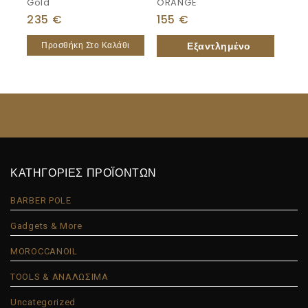
Gold
ORANGE
235
€
155
€
Προσθήκη Στο Καλάθι
ΚΑΤΗΓΟΡΙΕΣ ΠΡΟΪΟΝΤΩΝ
BARBER POLE
Gadgets & More
MOROCCANOIL
TOOLS & ΑΝΑΛΩΣΙΜΑ
Uncategorized