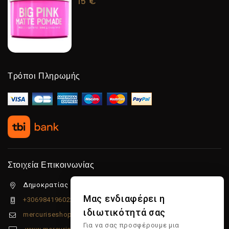
15
€
Τρόποι Πληρωμής
Στοιχεία Επικοινωνίας
Δημοκρατίας 5β Λιμένας Χερσονήσου, 70014
Μας ενδιαφέρει η
+306984196022
ιδιωτικότητά σας
mercuriseshop@gmail.com
Για να σας προσφέρουμε μια