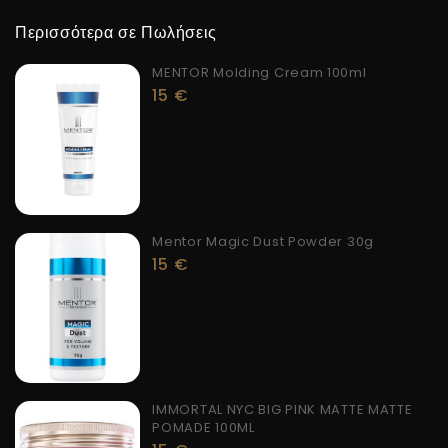
Περισσότερα σε Πωλήσεις
MENTOR Molding Cream 100ml
15
€
Mentor Magic Dust Powder 30g
15
€
IMMORTAL NYC BIG PINK MATTE MATTE
POMADE 100ML