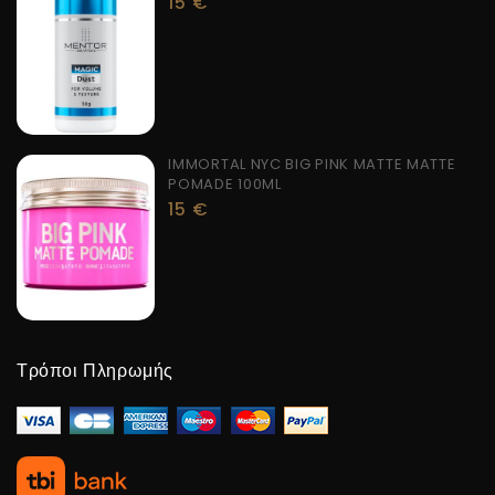
15
€
IMMORTAL NYC BIG PINK MATTE MATTE
POMADE 100ML
15
€
Τρόποι Πληρωμής