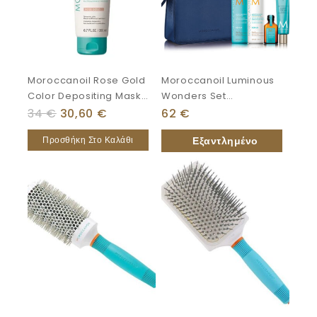
Moroccanoil Rose Gold
Moroccanoil Luminous
Color Depositing Mask
Wonders Set
200ml
(Shampoo,
34
€
30,60
€
62
€
Conditioner, Oil
Προσθήκη Στο Καλάθι
Treatment, Hand
Cream, Νεσεσέρ)