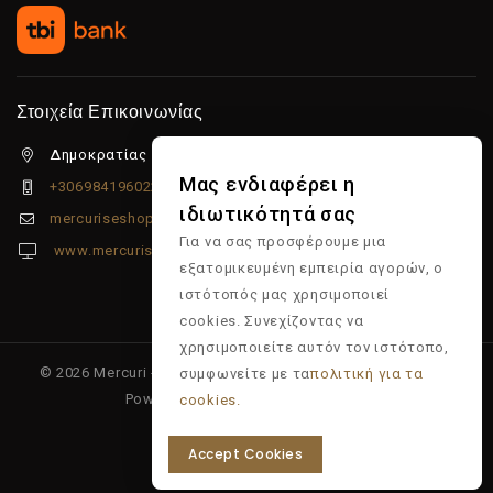
Στοιχεία Επικοινωνίας
Δημοκρατίας 5β Λιμένας Χερσονήσου, 70014
Μας ενδιαφέρει η
+306984196022
ιδιωτικότητά σας
mercuriseshop@gmail.com
Για να σας προσφέρουμε μια
www.mercuriseshop.gr
εξατομικευμένη εμπειρία αγορών, ο
ιστότοπός μας χρησιμοποιεί
cookies. Συνεχίζοντας να
χρησιμοποιείτε αυτόν τον ιστότοπο,
© 2026 Mercuri - Είδη κομμωτηρίου - Επώνυμα προϊόντα -
συμφωνείτε με τα
πολιτική για τα
Powered & Supported by
Multiapp
cookies.
Accept Cookies