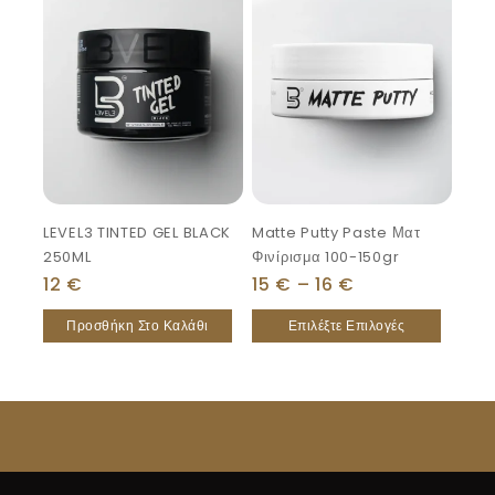
LEVEL3 TINTED GEL BLACK
Matte Putty Paste Ματ
250ML
Φινίρισμα 100-150gr
12
€
15
€
–
16
€
Προσθήκη Στο Καλάθι
Επιλέξτε Επιλογές