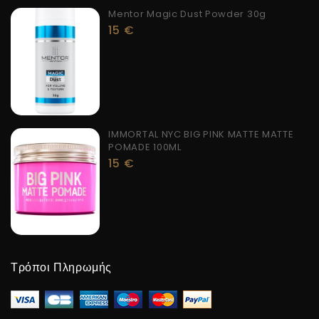
Mentor Magic Dust Powder 30g
15
€
IMMORTAL NYC BIG PINK MATTE MATTE
POMADE 100ML
15
€
Τρόποι Πληρωμής