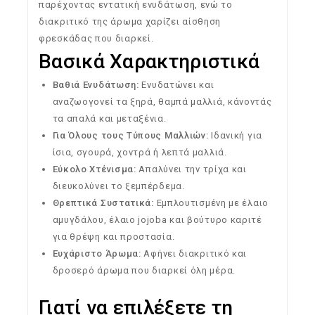
παρέχοντας εντατική ενυδάτωση, ενώ το
διακριτικό της άρωμα χαρίζει αίσθηση
φρεσκάδας που διαρκεί.
Βασικά Χαρακτηριστικά
Βαθιά Ενυδάτωση:
Ενυδατώνει και
αναζωογονεί τα ξηρά, θαμπά μαλλιά, κάνοντάς
τα απαλά και μεταξένια.
Για Όλους τους Τύπους Μαλλιών:
Ιδανική για
ίσια, σγουρά, χοντρά ή λεπτά μαλλιά.
Εύκολο Χτένισμα:
Απαλύνει την τρίχα και
διευκολύνει το ξεμπέρδεμα.
Θρεπτικά Συστατικά:
Εμπλουτισμένη με έλαιο
αμυγδάλου, έλαιο jojoba και βούτυρο καριτέ
για θρέψη και προστασία.
Ευχάριστο Άρωμα:
Αφήνει διακριτικό και
δροσερό άρωμα που διαρκεί όλη μέρα.
Γιατί να επιλέξετε τη