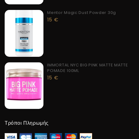
Mentor Magic Dust Powder 30g
15
€
IMMORTAL NYC BIG PINK MATTE MATTE
POMADE 100ML
15
€
Τρόποι Πληρωμής