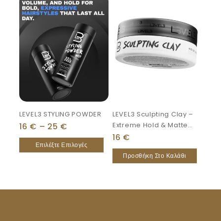
LEVEL3 STYLING POWDER
LEVEL3 Sculpting Clay –
Extreme Hold & Matte
16
€
–
25
€
Finish
16
€
Επιλέξτε Επιλογές
Προσθήκη Στο Καλάθι