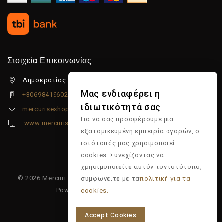
Στοιχεία Επικοινωνίας
Δημοκρατίας 5β Λιμένας Χερσονήσου, 70014
Μας ενδιαφέρει η
+306984196022
ιδιωτικότητά σας
mercuriseshop@gmail.com
Για να σας προσφέρουμε μια
www.mercuriseshop.gr
εξατομικευμένη εμπειρία αγορών, ο
ιστότοπός μας χρησιμοποιεί
cookies. Συνεχίζοντας να
χρησιμοποιείτε αυτόν τον ιστότοπο,
© 2026 Mercuri - Είδη κομμωτηρίου - Επώνυμα προϊόντα -
συμφωνείτε με τα
πολιτική για τα
Powered & Supported by
Multiapp
cookies.
Accept Cookies