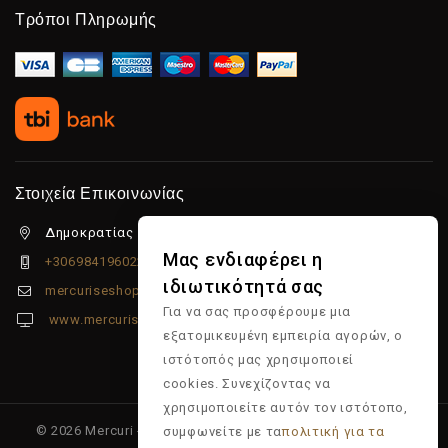
Τρόποι Πληρωμής
Στοιχεία Επικοινωνίας
Δημοκρατίας 5β Λιμένας Χερσονήσου, 70014
Μας ενδιαφέρει η
+306984196022
ιδιωτικότητά σας
mercuriseshop@gmail.com
Για να σας προσφέρουμε μια
www.mercuriseshop.gr
εξατομικευμένη εμπειρία αγορών, ο
ιστότοπός μας χρησιμοποιεί
cookies. Συνεχίζοντας να
χρησιμοποιείτε αυτόν τον ιστότοπο,
© 2026 Mercuri - Είδη κομμωτηρίου - Επώνυμα προϊόντα -
συμφωνείτε με τα
πολιτική για τα