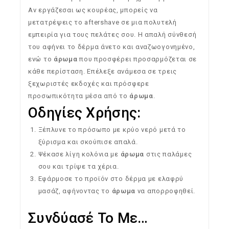
Αν εργάζεσαι ως κουρέας, μπορείς να
μετατρέψεις το aftershave σε μια πολυτελή
εμπειρία για τους πελάτες σου. Η απαλή σύνθεσή
του αφήνει το δέρμα άνετο και αναζωογονημένο,
ενώ το
άρωμα
που προσφέρει προσαρμόζεται σε
κάθε περίσταση. Επέλεξε ανάμεσα σε τρεις
ξεχωριστές εκδοχές και πρόσφερε
προσωπικότητα μέσα από το
άρωμα
.
Οδηγίες Χρήσης:
Ξέπλυνε το πρόσωπο με κρύο νερό μετά το
ξύρισμα και σκούπισε απαλά.
Ψέκασε λίγη κολόνια με
άρωμα
στις παλάμες
σου και τρίψε τα χέρια.
Εφάρμοσε το προϊόν στο δέρμα με ελαφρύ
μασάζ, αφήνοντας το
άρωμα
να απορροφηθεί.
Συνδύασέ Το Με…