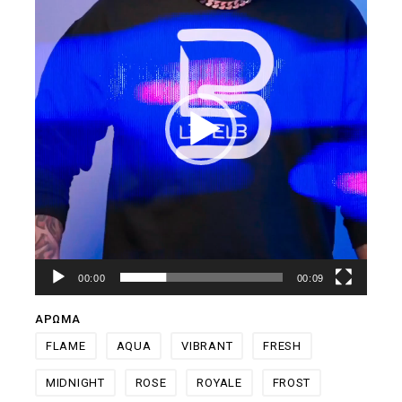
Βίντεο
00:00
00:09
ΑΡΩΜΑ
FLAME
AQUA
VIBRANT
FRESH
MIDNIGHT
ROSE
ROYALE
FROST