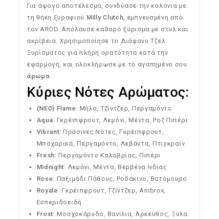
Για άψογο αποτέλεσμα, συνδύασε την κολόνια με
τη θήκη ξυραφιού
Milly Clutch
, εμπνευσμένη από
τον AROD. Απόλαυσε καθαρό ξύρισμα με στυλ και
ακρίβεια. Χρησιμοποίησε το Διάφανο Τζελ
Ξυρίσματος για πλήρη ορατότητα κατά την
εφαρμογή, και ολοκλήρωσε με το αγαπημένο σου
άρωμα
.
Κύριες Νότες Αρώματος:
(ΝΕΟ) Flame:
Μήλο, Τζίντζερ, Περγαμόντο
Aqua:
Γκρέιπφρουτ, Λεμόνι, Μέντα, Ροζ Πιπέρι
Vibrant:
Πράσινες Νότες, Γκρέιπφρουτ,
Μπαχαρικά, Περγαμόντο, Λεβάντα, Πτιγκραίν
Fresh:
Περγαμόντο Καλαβρίας, Πιπέρι
Midnight:
Λεμόνι, Μέντα, Βερβένα Ινδίας
Rose:
Παξιμάδι Πάθους, Ροδάκινο, Βατόμουρο
Royale:
Γκρέιπφρουτ, Τζίντζερ, Ambrox,
Εσπεριδοειδή
Frost:
Μοσχοκάρυδο, Βανίλια, Άρκευθος, Ξύλα