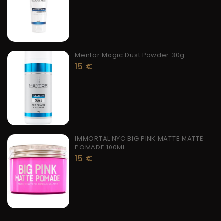
Mentor Magic Dust Powder 30g
15
€
IMMORTAL NYC BIG PINK MATTE MATTE
POMADE 100ML
15
€