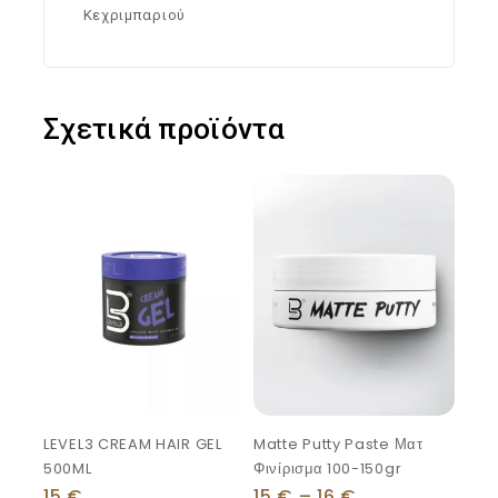
Κεχριμπαριού
Σχετικά προϊόντα
LEVEL3 CREAM HAIR GEL
Matte Putty Paste Ματ
500ML
Φινίρισμα 100-150gr
15
€
15
€
–
16
€