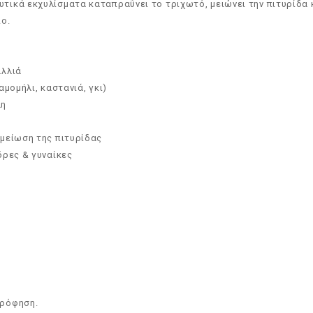
τικά εκχυλίσματα καταπραΰνει το τριχωτό, μειώνει την πιτυρίδα κ
ιο.
αλλιά
μομήλι, καστανιά, γκι)
λη
 μείωση της πιτυρίδας
δρες & γυναίκες
ρρόφηση.