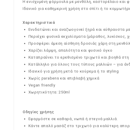
Η ενισχυμένη φόρμουλα με μενθόλη, καστορέλαιο και φυ
Ιδανικό για καθημερινή χρήση στο σπίτι ή το κομμωτήρ
Χαρακτηριστικά
Ενυδατώνει και αναζωογονεί ξηρά και εύθραυστα μ
Περιέχει φυσικά εκχυλίσματα (μάραθος, λυκίσκος, χα
Προσφέρει άμεση αίσθηση δροσιάς χάρη στη μενθό
Χαρίζει λάμψη, απαλότητα και φυσικό όγκο
Καταπραΰνει το ερεθισμένο τριχωτό και βοηθά στη
Κατάλληλο για όλους τους τύπους μαλλιών – για άν
Ιδανικό για χρήση μετά το κούρεμα ή το styling
Χωρίς parabens και επιβλαβή χημικά
Vegan friendly
Χωρητικότητα: 250ml
Οδηγίες χρήσης
Εφαρμόστε σε καθαρά, νωπά ή στεγνά μαλλιά.
Κάντε απαλό μασάζ στο τριχωτό για καλύτερη απο