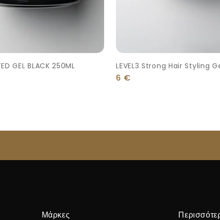
TED GEL BLACK 250ML
LEVEL3 Strong Hair Styling G
6
€
Μάρκες
Περισσότε