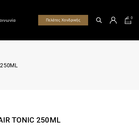
0
οινωνία
Πελάτες Χονδρικής
 250ML
AIR TONIC 250ML