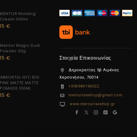
MENTOR Molding
Cream 100ml
15
€
Mentor Magic Dust
Powder 30g
15
€
Στοιχεία Επικοινωνίας
Δημοκρατίας 5β Λιμένας
IMMORTAL NYC BIG
Χερσονήσου, 70014
PINK MATTE MATTE
+306984196022
POMADE 100ML
15
€
mercuriseshop@gmail.com
www.mercuriseshop.gr