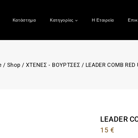
Κατάστημα
Κατηγορίες
Η Εταιρεία
Επικ
e
/
Shop
/
ΧΤΕΝΕΣ - ΒΟΥΡΤΣΕΣ
/
LEADER COMB RED 
LEADER C
15
€