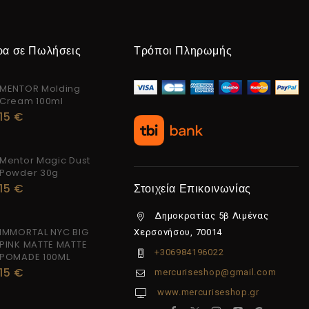
ρα σε Πωλήσεις
Τρόποι Πληρωμής
MENTOR Molding
Cream 100ml
15
€
Mentor Magic Dust
Powder 30g
15
€
Στοιχεία Επικοινωνίας
Δημοκρατίας 5β Λιμένας
IMMORTAL NYC BIG
Χερσονήσου, 70014
PINK MATTE MATTE
+306984196022
POMADE 100ML
15
€
mercuriseshop@gmail.com
www.mercuriseshop.gr