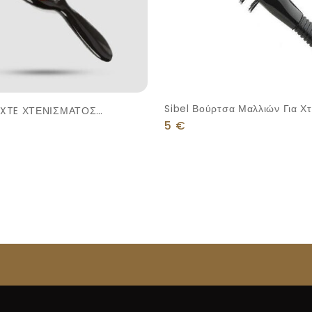
Sibel Βούρτσα Μαλλιών Για Χτ
ΙΣΜΑΤΟΣ
5
€
ΡΙΧΑ