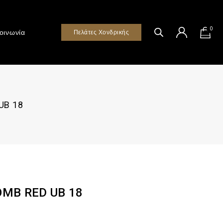
0
οινωνία
Πελάτες Χονδρικής
UB 18
OMB RED UB 18