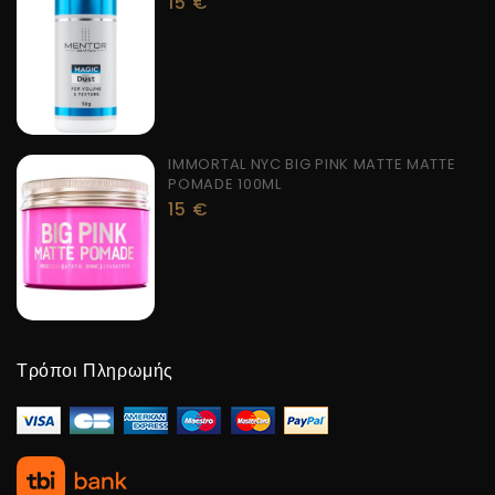
15
€
IMMORTAL NYC BIG PINK MATTE MATTE
POMADE 100ML
15
€
Τρόποι Πληρωμής