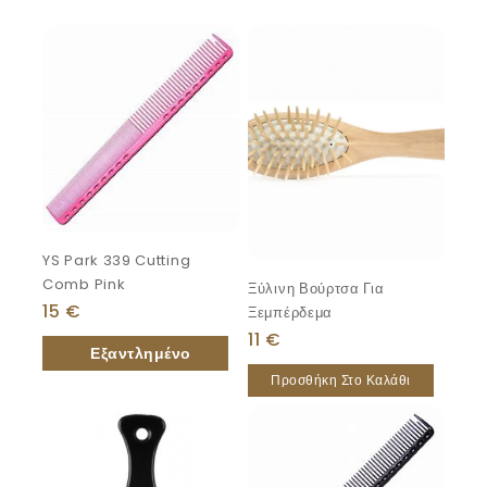
YS Park 339 Cutting
Comb Pink
Ξύλινη Βούρτσα Για
15
€
Ξεμπέρδεμα
11
€
Προσθήκη Στο Καλάθι