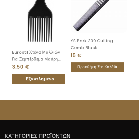
YS Park 339 Cutting
Comb Black
Eurostil Χτένα Μαλλιών
15
€
Για Ξεμπέρδεμα Μαύρη
16cm
3,50
€
Προσθήκη Στο Καλάθι
ΚΑΤΗΓΟΡΙΕΣ ΠΡΟΪΟΝΤΩΝ