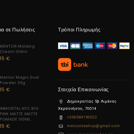
ρα σε Πωλήσεις
Τρόποι Πληρωμής
MENTOR Molding
Cream 100ml
15
€
Mentor Magic Dust
Powder 30g
15
€
Στοιχεία Επικοινωνίας
Δημοκρατίας 5β Λιμένας
IMMORTAL NYC BIG
Χερσονήσου, 70014
PINK MATTE MATTE
+306984196022
POMADE 100ML
15
€
mercuriseshop@gmail.com