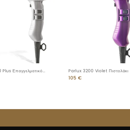
0 Plus Επαγγελματικό
Parlux 3200 Violet Πιστολάκι
Μαλλιών 1900W Silver
1900W
105
€