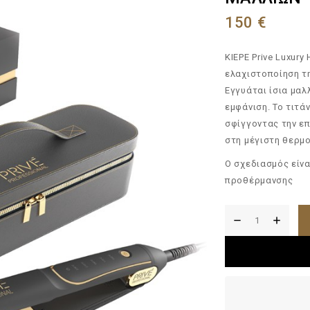
150
€
KIEPE Prive Luxury
ελαχιστοποίηση τη
Εγγυάται ίσια μαλ
εμφάνιση. Το τιτά
σφίγγοντας την επ
στη μέγιστη θερμ
Ο σχεδιασμός είνα
προθέρμανσης