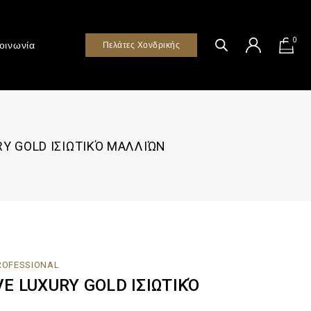
0
οινωνία
Πελάτες Χονδρικής
RY GOLD ΙΣΙΩΤΙΚΌ ΜΑΛΛΙΏΝ
PROFESSIONAL
VE LUXURY GOLD ΙΣΙΩΤΙΚΌ