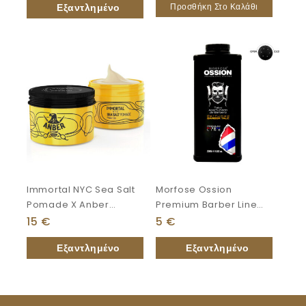
Προσθήκη Στο Καλάθι
Immortal NYC Sea Salt
Morfose Ossion
Pomade X Anber
Premium Barber Line
Staysharp 100ml
Ταλκ Αρωματικό 250gr
15
€
5
€