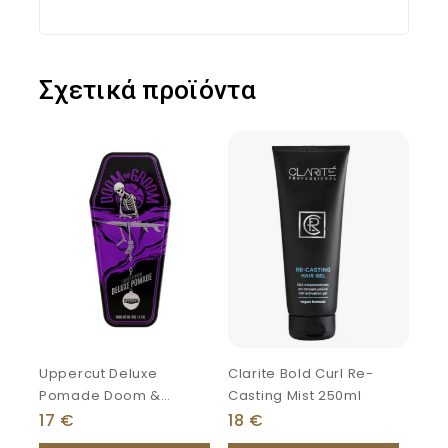
Σχετικά προϊόντα
Uppercut Deluxe
Clarite Bold Curl Re-
Pomade Doom &
Casting Mist 250ml
Groom Limited Edition
17
€
18
€
120g