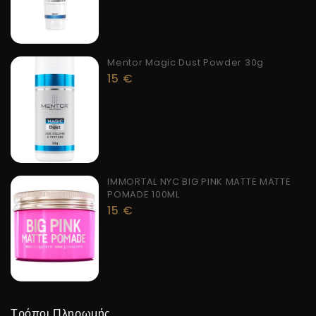
Mentor Magic Dust Powder 30g
15
€
IMMORTAL NYC BIG PINK MATTE MATTE
POMADE 100ML
15
€
Τρόποι Πληρωμής