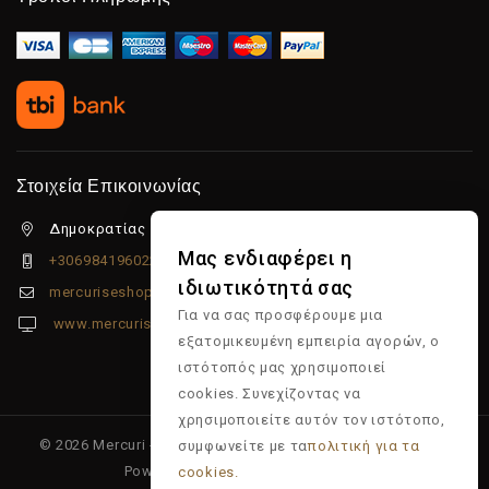
Στοιχεία Επικοινωνίας
Δημοκρατίας 5β Λιμένας Χερσονήσου, 70014
Μας ενδιαφέρει η
+306984196022
ιδιωτικότητά σας
mercuriseshop@gmail.com
Για να σας προσφέρουμε μια
www.mercuriseshop.gr
εξατομικευμένη εμπειρία αγορών, ο
ιστότοπός μας χρησιμοποιεί
cookies. Συνεχίζοντας να
χρησιμοποιείτε αυτόν τον ιστότοπο,
© 2026 Mercuri - Είδη κομμωτηρίου - Επώνυμα προϊόντα -
συμφωνείτε με τα
πολιτική για τα
Powered & Supported by
Multiapp
cookies.