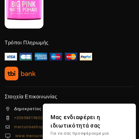
Τρόποι Πληρωμής
Στοιχεία Επικοινωνίας
Δημοκρατίας 5β Λιμένας Χερσονήσου, 70014
Μας ενδιαφέρει η
+306984196022
ιδιωτικότητά σας
mercuriseshop@gmail.com
Για να σας προσφέρουμε μια
www.mercuriseshop.gr