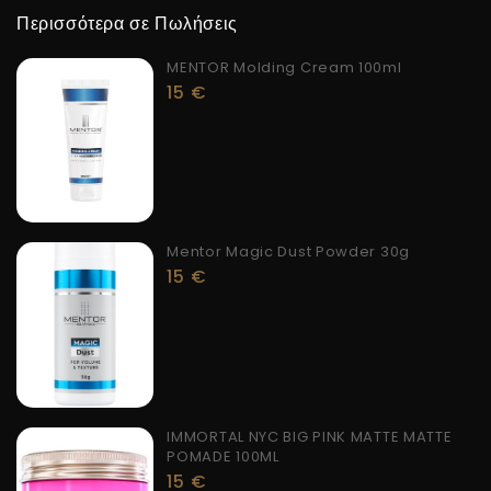
Περισσότερα σε Πωλήσεις
MENTOR Molding Cream 100ml
15
€
Mentor Magic Dust Powder 30g
15
€
IMMORTAL NYC BIG PINK MATTE MATTE
POMADE 100ML
15
€