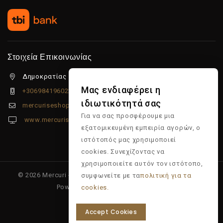
Στοιχεία Επικοινωνίας
Δημοκρατίας 5β Λιμένας Χερσονήσου, 70014
Μας ενδιαφέρει η
+306984196022
ιδιωτικότητά σας
mercuriseshop@gmail.com
Για να σας προσφέρουμε μια
www.mercuriseshop.gr
εξατομικευμένη εμπειρία αγορών, ο
ιστότοπός μας χρησιμοποιεί
cookies. Συνεχίζοντας να
χρησιμοποιείτε αυτόν τον ιστότοπο,
© 2026 Mercuri - Είδη κομμωτηρίου - Επώνυμα προϊόντα -
συμφωνείτε με τα
πολιτική για τα
Powered & Supported by
Multiapp
cookies.
Accept Cookies