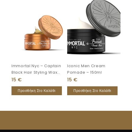
Immortal Nyc – Captain
Iconic Men Cream
Black Hair Styling Wax
Pomade – 150ml
150 Ml
15
€
15
€
Προσθήκη Στο Καλάθι
Προσθήκη Στο Καλάθι