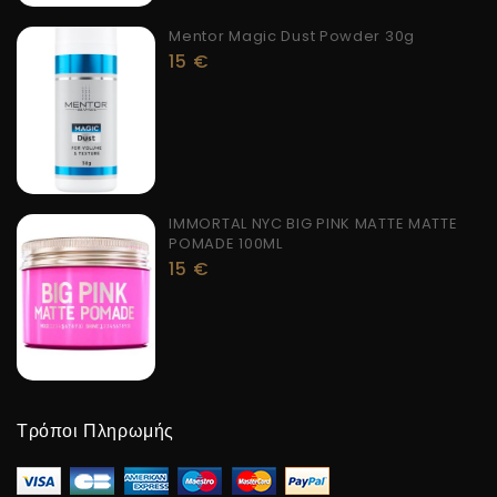
Mentor Magic Dust Powder 30g
15
€
IMMORTAL NYC BIG PINK MATTE MATTE
POMADE 100ML
15
€
Τρόποι Πληρωμής