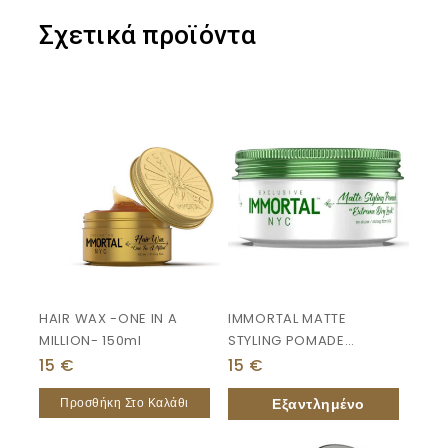
Σχετικά προϊόντα
HAIR WAX -ONE IN A
IMMORTAL MATTE
MILLION- 150ml
STYLING POMADE
“extreme Dry Look”
15
€
15
€
150ml
Προσθήκη Στο Καλάθι