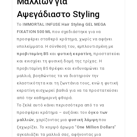
Μαλλιών για
Αψεγάδιαστο Styling
To
IMMORTAL INFUSE Hair Styling GEL MEGA
FIXATION 500 ML
που σχεδιάστηκε για να
προσφέρει σταθερό κράτημα, χωρίς να αφήνει
υπολείμματα. Η σύνθεσή του, εμπλουτισμένη με
προβιταμίνη Β5
και
φυτική κερατίνη
, προστατεύει
και ενισχύει τη φυσική δομή της τρίχας. Η
προβιταμίνη Β5 θρέφει και ενδυναμώνει τα
μαλλιά, βοηθώντας τα να διατηρούν την
ελαστικότητα και τη ζωντάνια τους, ενώ η φυτική
κερατίνη εισχωρεί βαθιά για να τα προστατεύσει
από την καθημερινή φθορά.
Το ζελέ αυτό κάνει περισσότερα από το να
προσφέρει κράτημα – αυξάνει τον
όγκο των
μαλλιών
, χαρίζοντας μια
φυσική λάμψη
που
ξεχωρίζει. Το κομψό άρωμα “
One Million Dollars
”
αγκαλιάζει τα μαλλιά σας, αφήνοντας μια