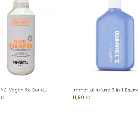
NYC Vegan Re Bond
Immortal Infuse 3 In 1 Σαμπ
500ml
500ml
0
€
11,90
€