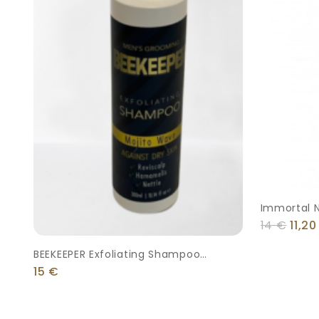
Immortal 
Shampoo 
14
€
11,2
BEEKEEPER Exfoliating Shampoo
300ml
15
€