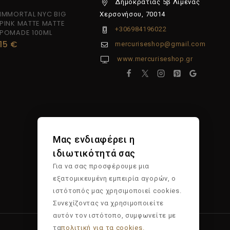
Δημοκρατίας 5β Λιμένας
IMMORTAL NYC BIG
Χερσονήσου, 70014
PINK MATTE MATTE
+306984196022
POMADE 100ML
15
€
mercuriseshop@gmail.com
www.mercuriseshop.gr
Μας ενδιαφέρει η
ιδιωτικότητά σας
Για να σας προσφέρουμε μια
εξατομικευμένη εμπειρία αγορών, ο
ιστότοπός μας χρησιμοποιεί cookies.
Συνεχίζοντας να χρησιμοποιείτε
αυτόν τον ιστότοπο, συμφωνείτε με
τα
πολιτική για τα cookies.