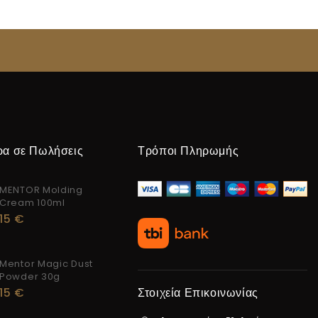
ρα σε Πωλήσεις
Τρόποι Πληρωμής
MENTOR Molding
Cream 100ml
15
€
Mentor Magic Dust
Powder 30g
15
€
Στοιχεία Επικοινωνίας