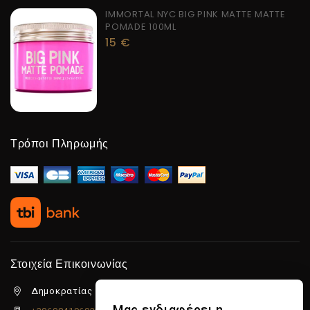
IMMORTAL NYC BIG PINK MATTE MATTE
POMADE 100ML
15
€
Τρόποι Πληρωμής
Στοιχεία Επικοινωνίας
Δημοκρατίας 5β Λιμένας Χερσονήσου, 70014
Μας ενδιαφέρει η