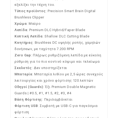
εξελίξει την τέχνη του.
Τύπος προϊόντος
: Precision Smart Brain Digital
Brushless Clipper
Χρώμα
: Μαύρο
Λεπίδα
: Premium DLC Hybrid/Faper Blade
Κοπτική Λεπίδα
: Shallow DLC Cutting Blade
Κινητήρας
: Brushless DC υψηλής ροπής, χαμηλών
δονήσεων, με ταχύτητα 7.200 RPM
Zero Gap
: Πλήρως ρυθμιζόμενη λεπίδα με εύκολη
ρύθμιση για το πιο κοντινό κόψιμο και τελείωμα
Σκελετός
: Δεν υποστηρίζεται
Μπαταρία
: Μπαταρία λιθίου με 2,5 ώρες συνεχούς
λειτουργίας και χρόνο φόρτισης 120 λεπτών
Οδηγοί (Guards)
: Έξι Premium Double Magnetic
Guards | #0.5, #1, #1.5, #2, #3, #4
Βάση Φόρτισης
: Περιλαμβάνεται
Φόρτιση USB
: Συμβατή με USB-C για παγκόσμια
φόρτιση