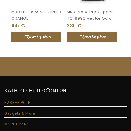
MRD HC-3969ST CLIPPER
MRD Pro X-Pro Clipper
ORANGE
HC-999C Vector Gold
155
€
235
€
ΚΑΤΗΓΟΡΙΕΣ ΠΡΟΪΟΝΤΩΝ
BARBER POLE
Gadgets & More
MOROCCANOIL