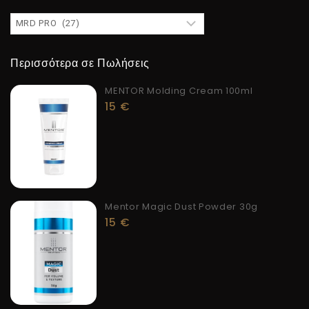
Περισσότερα σε Πωλήσεις
MENTOR Molding Cream 100ml
15
€
Mentor Magic Dust Powder 30g
15
€