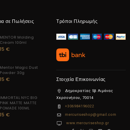
ρα σε Πωλήσεις
Τρόποι Πληρωμής
MENTOR Molding
Cream 100ml
15
€
Mentor Magic Dust
Powder 30g
15
€
Στοιχεία Επικοινωνίας
Δημοκρατίας 5β Λιμένας
IMMORTAL NYC BIG
Χερσονήσου, 70014
PINK MATTE MATTE
+306984196022
POMADE 100ML
15
€
mercuriseshop@gmail.com
www.mercuriseshop.gr