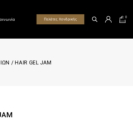
0
οινωνία
Πελάτες Χονδρικής
ΙΩΝ
/
HAIR GEL JAM
 JAM