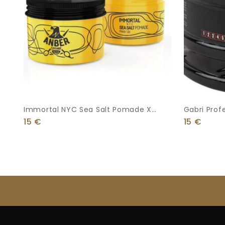
Immortal NYC Sea Salt Pomade X
Gabri Profe
Anber Staysharp 100ml
500ml
15
€
15
€