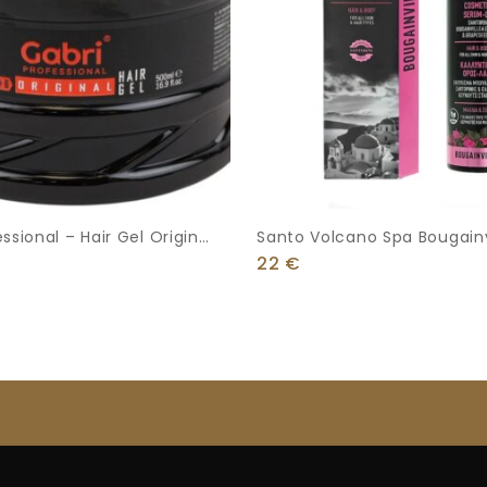
ssional – Hair Gel Original
Santo Volcano Spa Bougainv
Καλλυντικός Ορός – Λάδι Για 
22
€
Σώμα