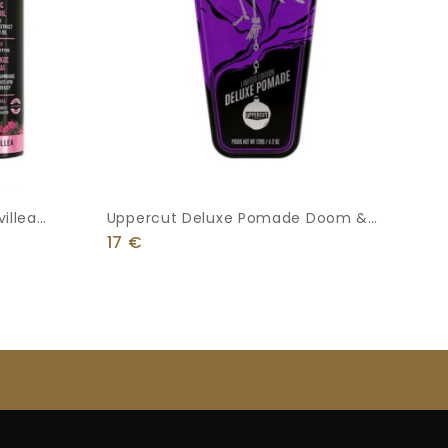
illea
Uppercut Deluxe Pomade Doom &
Μαλλιά &
Groom Limited Edition 120g
17
€