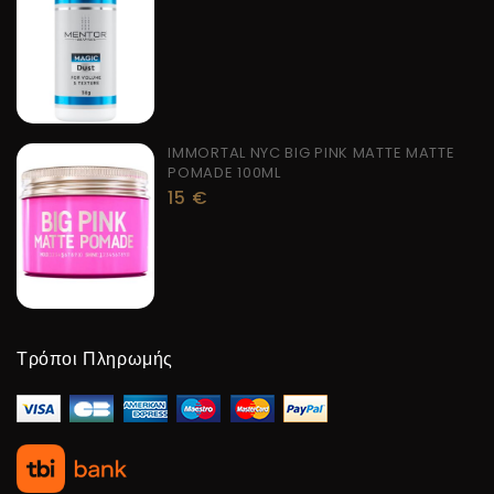
IMMORTAL NYC BIG PINK MATTE MATTE
POMADE 100ML
15
€
Τρόποι Πληρωμής