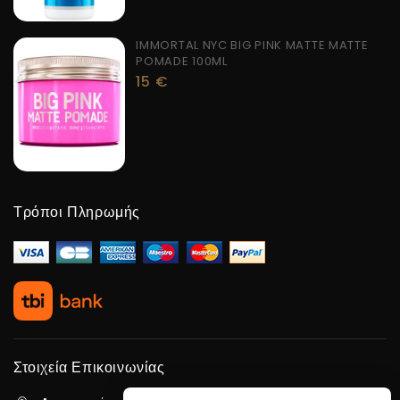
IMMORTAL NYC BIG PINK MATTE MATTE
POMADE 100ML
15
€
Τρόποι Πληρωμής
Στοιχεία Επικοινωνίας