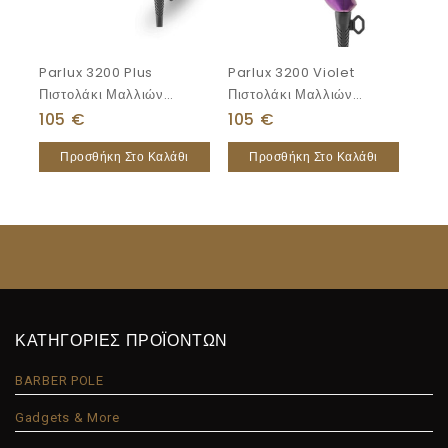
Parlux 3200 Plus
Parlux 3200 Violet
Πιστολάκι Μαλλιών
Πιστολάκι Μαλλιών
1900W
1900W
105
€
105
€
Προσθήκη Στο Καλάθι
Προσθήκη Στο Καλάθι
ΚΑΤΗΓΟΡΙΕΣ ΠΡΟΪΟΝΤΩΝ
BARBER POLE
Gadgets & More