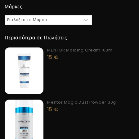
Μάρκες
Περισσότερα σε Πωλήσεις
MENTOR Molding Cream 100ml
15
€
Mentor Magic Dust Powder 30g
15
€