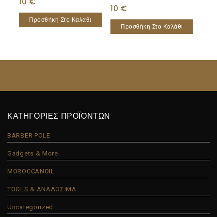
Platinum Night 400ml
10
€
Wax 150ml
10
€
Προσθήκη Στο Καλάθι
Προσθήκη Στο Καλάθι
ΚΑΤΗΓΟΡΙΕΣ ΠΡΟΪΟΝΤΩΝ
BARBER POLE
Gadgets & More
MOROCCANOIL
TOOLS & ΑΝΑΛΩΣΙΜΑ
Uncategorized