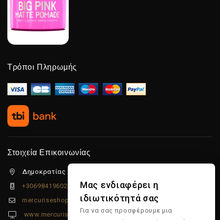
Τρόποι Πληρωμής
Στοιχεία Επικοινωνίας
Δημοκρατίας 5β Λιμένας Χερσονήσου, 70014
Μας ενδιαφέρει η
+306984196022
ιδιωτικότητά σας
mercuriseshop@gmail.com
Για να σας προσφέρουμε μια
www.mercuriseshop.gr