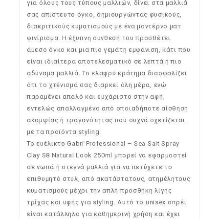
για όλους τους τύπους μαλλιών, δίνει στα μαλλιά
σας απίστευτο όγκο, δημιουργώντας φυσικούς,
διακριτικούς κυματισμούς με ένα μοντέρνο ματ
φινίρισμα. Η έξυπνη σύνθεσή του προσθέτει
άμεσο όγκο και μια πιο γεμάτη εμφάνιση, κάτι που
είναι ιδιαίτερα αποτελεσματικό σε λεπτά ή πιο
αδύναμα μαλλιά. Το ελαφρύ κράτημα διασφαλίζει
ότι το χτένισμά σας διαρκεί όλη μέρα, ενώ
παραμένει απαλό και ευχάριστο στην αφή,
εντελώς απαλλαγμένο από οποιαδήποτε αίσθηση
ακαμψίας ή τραγανότητας που συχνά σχετίζεται
με τα προϊόντα styling.
Το ευέλικτο Gabri Professional – Sea Salt Spray
Clay S8 Natural Look 250ml μπορεί να εφαρμοστεί
σε νωπά ή στεγνά μαλλιά για να πετύχετε το
επιθυμητό στυλ, από ακατάστατους, ατημέλητους
κυματισμούς μέχρι την απλή προσθήκη λίγης
τρίχας και υφής για styling. Αυτό το unisex σπρέι
είναι κατάλληλο για καθημερινή χρήση και έχει