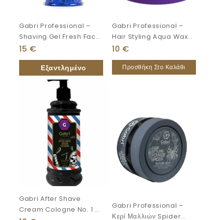
Gabri Professional –
Gabri Professional –
Shaving Gel Fresh Face
Hair Styling Aqua Wax
Blue Ice 1000ml
Gloss Finish 150ml
15
€
10
€
Προσθήκη Στο Καλάθι
Gabri After Shave
Gabri Professional –
Cream Cologne No. 1 –
Κερί Μαλλιών Spider