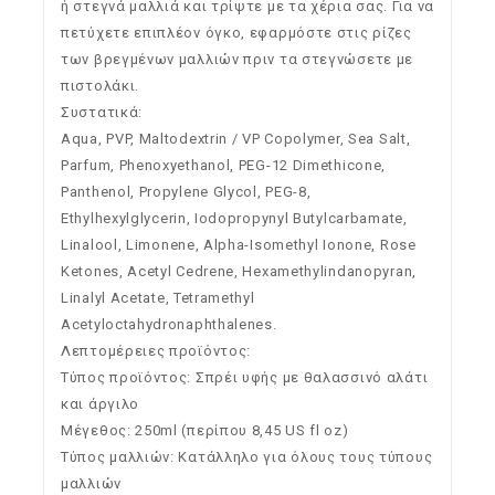
ή στεγνά μαλλιά και τρίψτε με τα χέρια σας. Για να
πετύχετε επιπλέον όγκο, εφαρμόστε στις ρίζες
των βρεγμένων μαλλιών πριν τα στεγνώσετε με
πιστολάκι.
Συστατικά:
Aqua, PVP, Maltodextrin / VP Copolymer, Sea Salt,
Parfum, Phenoxyethanol, PEG-12 Dimethicone,
Panthenol, Propylene Glycol, PEG-8,
Ethylhexylglycerin, Iodopropynyl Butylcarbamate,
Linalool, Limonene, Alpha-Isomethyl Ionone, Rose
Ketones, Acetyl Cedrene, Hexamethylindanopyran,
Linalyl Acetate, Tetramethyl
Acetyloctahydronaphthalenes.
Λεπτομέρειες προϊόντος:
Τύπος προϊόντος: Σπρέι υφής με θαλασσινό αλάτι
και άργιλο
Μέγεθος: 250ml (περίπου 8,45 US fl oz)
Τύπος μαλλιών: Κατάλληλο για όλους τους τύπους
μαλλιών