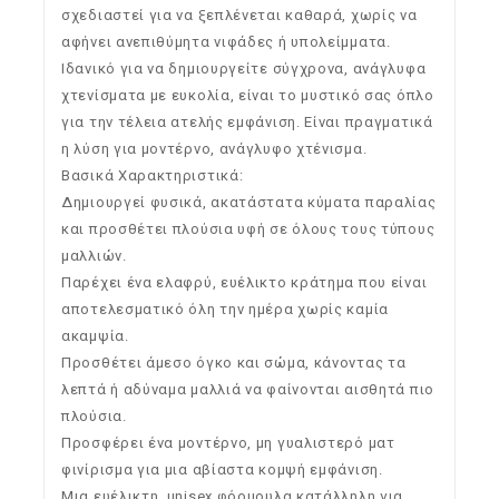
σχεδιαστεί για να ξεπλένεται καθαρά, χωρίς να
αφήνει ανεπιθύμητα νιφάδες ή υπολείμματα.
Ιδανικό για να δημιουργείτε σύγχρονα, ανάγλυφα
χτενίσματα με ευκολία, είναι το μυστικό σας όπλο
για την τέλεια ατελής εμφάνιση. Είναι πραγματικά
η λύση για μοντέρνο, ανάγλυφο χτένισμα.
Βασικά Χαρακτηριστικά:
Δημιουργεί φυσικά, ακατάστατα κύματα παραλίας
και προσθέτει πλούσια υφή σε όλους τους τύπους
μαλλιών.
Παρέχει ένα ελαφρύ, ευέλικτο κράτημα που είναι
αποτελεσματικό όλη την ημέρα χωρίς καμία
ακαμψία.
Προσθέτει άμεσο όγκο και σώμα, κάνοντας τα
λεπτά ή αδύναμα μαλλιά να φαίνονται αισθητά πιο
πλούσια.
Προσφέρει ένα μοντέρνο, μη γυαλιστερό ματ
φινίρισμα για μια αβίαστα κομψή εμφάνιση.
Μια ευέλικτη, unisex φόρμουλα κατάλληλη για