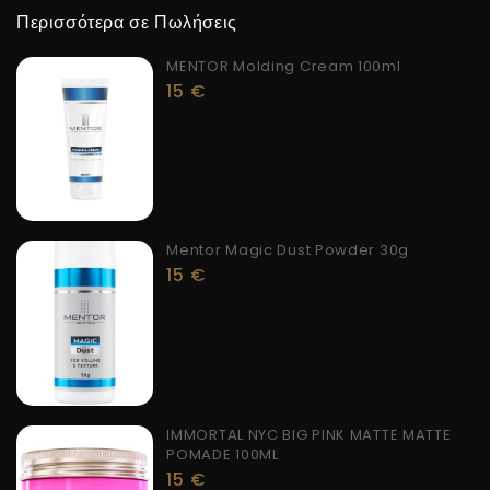
Περισσότερα σε Πωλήσεις
MENTOR Molding Cream 100ml
15
€
Mentor Magic Dust Powder 30g
15
€
IMMORTAL NYC BIG PINK MATTE MATTE
POMADE 100ML
15
€