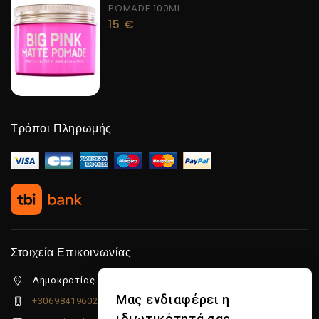
POMADE 100ML
15
€
Τρόποι Πληρωμής
Στοιχεία Επικοινωνίας
Δημοκρατίας 5β Λιμένας Χερσονήσου, 70014
Μας ενδιαφέρει η
+306984196022
ιδιωτικότητά σας