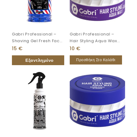
Gabri Professional –
Gabri Professional –
Shaving Gel Fresh Face
Hair Styling Aqua Wax
Blue Ice 1000ml
Gloss Finish 150ml
15
€
10
€
Προσθήκη Στο Καλάθι