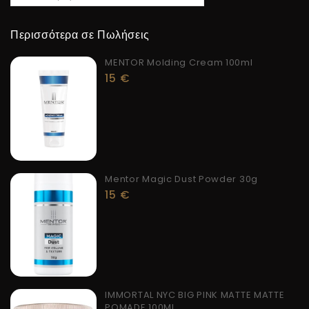
Περισσότερα σε Πωλήσεις
MENTOR Molding Cream 100ml
15
€
Mentor Magic Dust Powder 30g
15
€
IMMORTAL NYC BIG PINK MATTE MATTE
POMADE 100ML