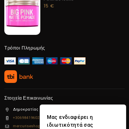
15
€
Τρόποι Πληρωμής
Στοιχεία Επικοινωνίας
Δημοκρατίας 5β Λιμένας Χερσονήσου, 70014
Μας ενδιαφέρει η
+306984196022
ιδιωτικότητά σας
mercuriseshop@gmail.com