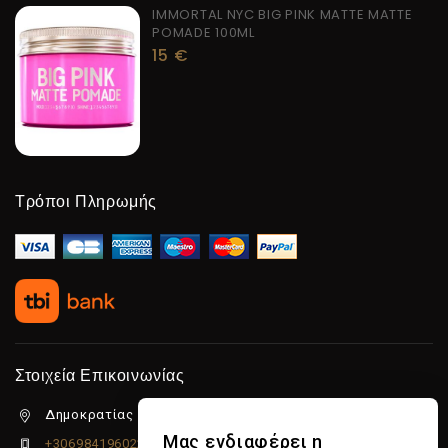
IMMORTAL NYC BIG PINK MATTE MATTE
POMADE 100ML
15
€
Τρόποι Πληρωμής
Στοιχεία Επικοινωνίας
Δημοκρατίας 5β Λιμένας Χερσονήσου, 70014
Μας ενδιαφέρει η
+306984196022