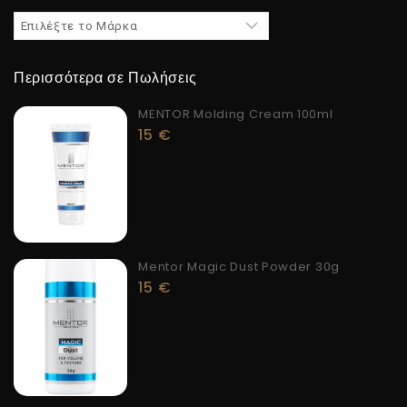
Περισσότερα σε Πωλήσεις
MENTOR Molding Cream 100ml
15
€
Mentor Magic Dust Powder 30g
15
€