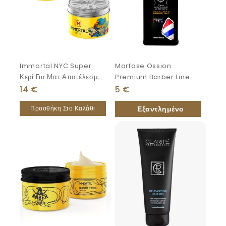
Immortal NYC Super
Morfose Ossion
Κερί Για Ματ Αποτέλεσμα
Premium Barber Line
100ml
Ταλκ Αρωματικό 250gr
14
€
5
€
Προσθήκη Στο Καλάθι