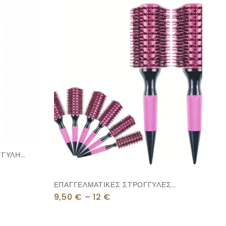
ΓΓΥΛΗ
ΕΠΑΓΓΕΛΜΑΤΙΚΕΣ ΣΤΡΟΓΓΥΛΕΣ
ΧΤΕΝΕΣ (μωβ)
9,50
€
–
12
€