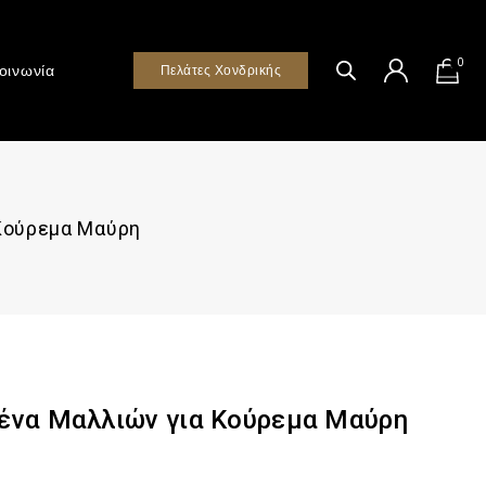
0
οινωνία
Πελάτες Χονδρικής
 Κούρεμα Μαύρη
Χτένα Μαλλιών για Κούρεμα Μαύρη