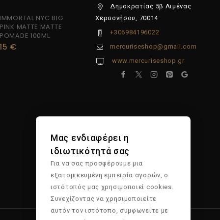
Δημοκρατίας 5β Λιμένας
IMMORTAL NYC BIG
Χερσονήσου, 70014
PINK MATTE MATTE
+306984196022
POMADE 100ML
15
€
mercuriseshop@gmail.com
www.mercuriseshop.gr
Μας ενδιαφέρει η
ιδιωτικότητά σας
Για να σας προσφέρουμε μια
εξατομικευμένη εμπειρία αγορών, ο
ιστότοπός μας χρησιμοποιεί cookies.
Συνεχίζοντας να χρησιμοποιείτε
αυτόν τον ιστότοπο, συμφωνείτε με