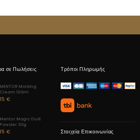
ρα σε Πωλήσεις
Τρόποι Πληρωμής
MENTOR Molding
Cream 100ml
15
€
Mentor Magic Dust
Powder 30g
15
€
Στοιχεία Επικοινωνίας