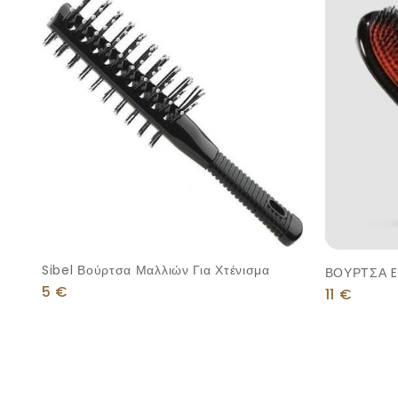
Sibel Βούρτσα Μαλλιών Για Χτένισμα
ΒΟΥΡΤΣΑ EXTE ΧΤΕΝ
5
€
ΜΑΛΑΚΗ Τ
11
€