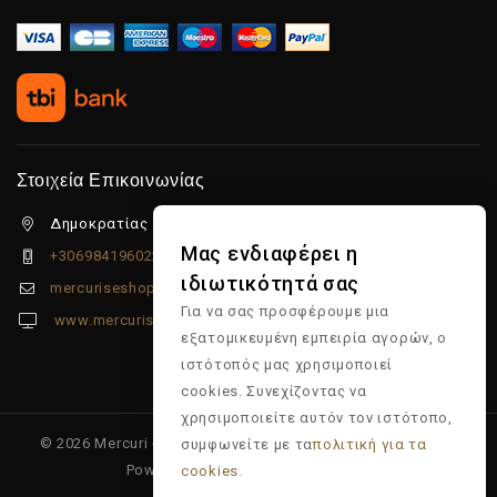
Στοιχεία Επικοινωνίας
Δημοκρατίας 5β Λιμένας Χερσονήσου, 70014
Μας ενδιαφέρει η
+306984196022
ιδιωτικότητά σας
mercuriseshop@gmail.com
Για να σας προσφέρουμε μια
www.mercuriseshop.gr
εξατομικευμένη εμπειρία αγορών, ο
ιστότοπός μας χρησιμοποιεί
cookies. Συνεχίζοντας να
χρησιμοποιείτε αυτόν τον ιστότοπο,
© 2026 Mercuri - Είδη κομμωτηρίου - Επώνυμα προϊόντα -
συμφωνείτε με τα
πολιτική για τα
Powered & Supported by
Multiapp
cookies.