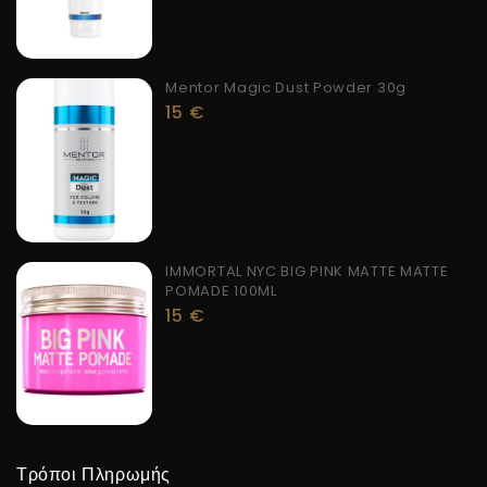
Mentor Magic Dust Powder 30g
15
€
IMMORTAL NYC BIG PINK MATTE MATTE
POMADE 100ML
15
€
Τρόποι Πληρωμής