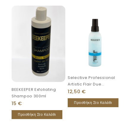
Selective Professional
Artistic Flair Due
BEEKEEPER Exfoliating
Phasette 150ml
12,50
€
Shampoo 300ml
15
€
Προσθήκη Στο Καλάθι
Προσθήκη Στο Καλάθι