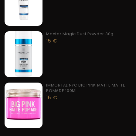
Mentor Magic Dust Powder 30g
15
€
IMMORTAL NYC BIG PINK MATTE MATTE
POMADE 100ML
15
€