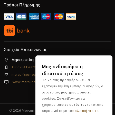
Τρόποι Πληρωμής
Στοιχεία Επικοινωνίας
Δημοκρατίας 5β Λιμένας Χερσονήσου, 70014
Μας ενδιαφέρει η
+306984196022
ιδιωτικότητά σας
mercuriseshop@gmail.com
Για να σας προσφέρουμε μια
www.mercuriseshop.gr
εξατομικευμένη εμπειρία αγορών, ο
ιστότοπός μας χρησιμοποιεί
cookies. Συνεχίζοντας να
χρησιμοποιείτε αυτόν τον ιστότοπο,
© 2026 Mercuri - Είδη κομμωτηρίου - Επώνυμα προϊόντα -
συμφωνείτε με τα
πολιτική για τα