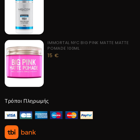
IMMORTAL NYC BIG PINK MATTE MATTE
POMADE 100ML
15
€
Τρόποι Πληρωμής