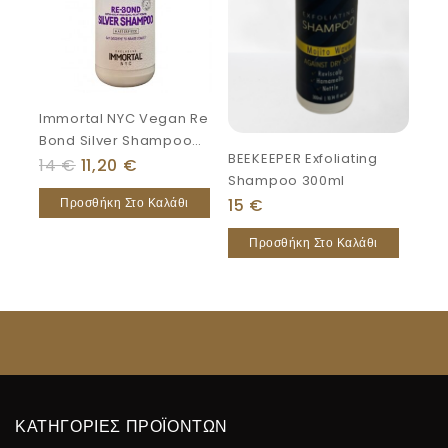
Immortal NYC Vegan Re
Bond Silver Shampoo
BEEKEEPER Exfoliating
500ml
14
€
11,20
€
Shampoo 300ml
15
€
Προσθήκη Στο Καλάθι
Προσθήκη Στο Καλάθι
ΚΑΤΗΓΟΡΙΕΣ ΠΡΟΪΟΝΤΩΝ