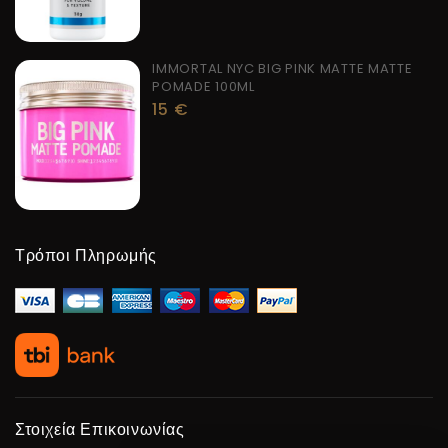
IMMORTAL NYC BIG PINK MATTE MATTE
POMADE 100ML
15
€
Τρόποι Πληρωμής
Στοιχεία Επικοινωνίας