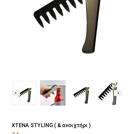
ΧΤΕΝΑ STYLING ( & ανοιχτήρι )