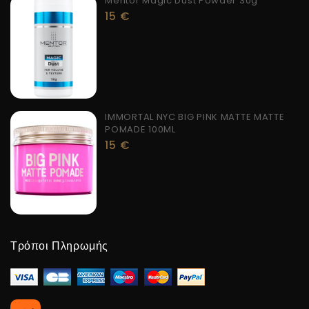
Mentor Magic Dust Powder 30g
15
€
IMMORTAL NYC BIG PINK MATTE MATTE
POMADE 100ML
15
€
Τρόποι Πληρωμής