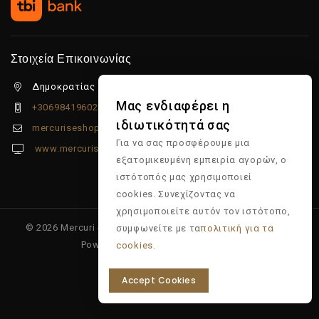
Στοιχεία Επικοινωνίας
Δημοκρατίας 5β Λιμένας Χερσονήσου, 70014
Μας ενδιαφέρει η
+306984196022
ιδιωτικότητά σας
mercuriseshop@gmail.com
Για να σας προσφέρουμε μια
www.mercuriseshop.gr
εξατομικευμένη εμπειρία αγορών, ο
ιστότοπός μας χρησιμοποιεί
cookies. Συνεχίζοντας να
χρησιμοποιείτε αυτόν τον ιστότοπο,
© 2026 Mercuri - Είδη κομμωτηρίου - Επώνυμα προϊόντα -
συμφωνείτε με τα
πολιτική για τα
Powered & Supported by
Multiapp
cookies.
Accept Cookies