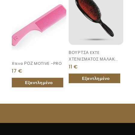
ΒΟΥΡΤΣΑ EXTE
ΧΤΕΝΙΣΜΑΤΟΣ ΜΑΛΑΚΗ
Xτενα ΡΟΖ MOTIVE -PRO
ΤΡΙΧΑ
11
€
17
€