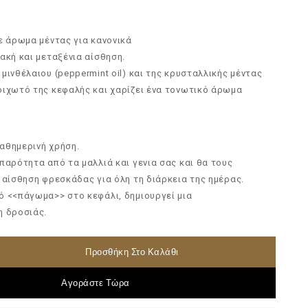
ε άρωμα μέντας για κανονικά
ακή και μεταξένια αίσθηση.
μινθέλαιου (peppermint oil) και της κρυσταλλικής μέντας
ριχωτό της κεφαλής και χαρίζει ένα τονωτικό άρωμα
καθημερινή χρήση.
παρότητα από τα μαλλιά και γενια σας και θα τους
 αίσθηση φρεσκάδας για όλη τη διάρκεια της ημέρας.
ό <<πάγωμα>> στο κεφάλι, δημιουργεί μια
η δροσιάς.
Προσθήκη Στο Καλάθι
Αγοράστε Τώρα