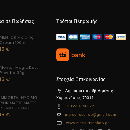
ρα σε Πωλήσεις
Τρόποι Πληρωμής
MENTOR Molding
Cream 100ml
15
€
Mentor Magic Dust
Powder 30g
15
€
Στοιχεία Επικοινωνίας
Δημοκρατίας 5β Λιμένας
IMMORTAL NYC BIG
Χερσονήσου, 70014
PINK MATTE MATTE
+306984196022
POMADE 100ML
15
€
mercuriseshop@gmail.com
www.mercuriseshop.gr