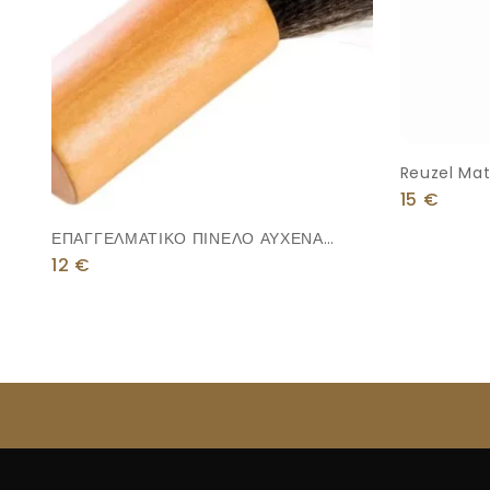
Reuzel Mat
15
€
ΕΠΑΓΓΕΛΜΑΤΙΚΟ ΠΙΝΕΛΟ ΑΥΧΕΝΑ
ΞΥΛΙΝΗ ΒΑΣΗ
12
€