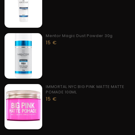
Mentor Magic Dust Powder 30g
15
€
IMMORTAL NYC BIG PINK MATTE MATTE
POMADE 100ML
15
€