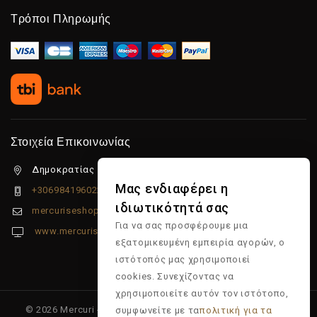
Τρόποι Πληρωμής
Στοιχεία Επικοινωνίας
Δημοκρατίας 5β Λιμένας Χερσονήσου, 70014
Μας ενδιαφέρει η
+306984196022
ιδιωτικότητά σας
mercuriseshop@gmail.com
Για να σας προσφέρουμε μια
www.mercuriseshop.gr
εξατομικευμένη εμπειρία αγορών, ο
ιστότοπός μας χρησιμοποιεί
cookies. Συνεχίζοντας να
χρησιμοποιείτε αυτόν τον ιστότοπο,
© 2026 Mercuri - Είδη κομμωτηρίου - Επώνυμα προϊόντα -
συμφωνείτε με τα
πολιτική για τα