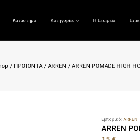
Κατάστημα
Κατηγορίες
Η Εταιρεία
Επικ
hop
/
ΠΡΟΙΟΝΤΑ
/
ARREN
/
ARREN POMADE HIGH HO
Εμπορικό:
ARREN
ARREN PO
15
€