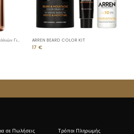
λλιών Για
ARREN BEARD COLOR KIT
ml
17
€
ρα σε Πωλήσεις
Τρόποι Πληρωμής