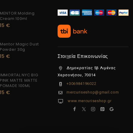
MENTOR Molding
Cream 100ml
15
€
Mentor Magic Dust
Powder 30g
15
€
Στοιχεία Επικοινωνίας
Δημοκρατίας 5β Λιμένας
IMMORTAL NYC BIG
Χερσονήσου, 70014
PINK MATTE MATTE
+306984196022
POMADE 100ML
15
€
mercuriseshop@gmail.com
www.mercuriseshop.gr